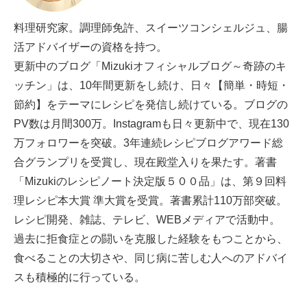
料理研究家。調理師免許、スイーツコンシェルジュ、腸
活アドバイザーの資格を持つ。
更新中のブログ「Mizukiオフィシャルブログ～奇跡のキ
ッチン」は、10年間更新をし続け、日々【簡単・時短・
節約】をテーマにレシピを発信し続けている。ブログの
PV数は月間300万。Instagramも日々更新中で、現在130
万フォロワーを突破。3年連続レシピブログアワード総
合グランプリを受賞し、現在殿堂入りを果たす。著書
「Mizukiのレシピノート決定版５００品」は、第９回料
理レシピ本大賞 準大賞を受賞。著書累計110万部突破。
レシピ開発、雑誌、テレビ、WEBメディアで活動中。
過去に拒食症との闘いを克服した経験をもつことから、
食べることの大切さや、同じ病に苦しむ人へのアドバイ
スも積極的に行っている。