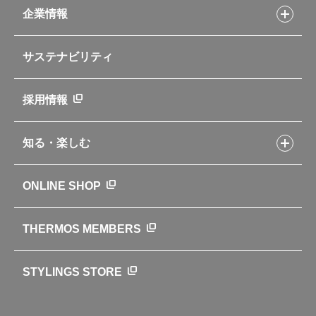
お客様サポートトップ
部活弁当レシピ
山専用ボトル
企業情報
交換用部品の購入方法
イージースモーカーレシピ
自転車専用ボトル
部品の種類や販売状況を調べる
レシピ本のご紹介
お手入れ用品
企業情報トップ
よくあるご質問・お問い合わせ
サステナビリティ
アパレル小物
企業理念
取扱説明書
業務用製品
会社概要
新製品一覧
ニュース
採用情報
製品一覧
環境への取り組み
製品アンケート
品質への取り組み
知る・楽しむ
カタログ
世界のサーモス
サーモスの歴史
知る・楽しむトップ
ONLINE SHOP
クラブサーモス
WEBマガジン
お弁当にエールを込めて
THERMOS MEMBERS
魔法びんの秘密
ライフストーリー
STYLINGS STORE