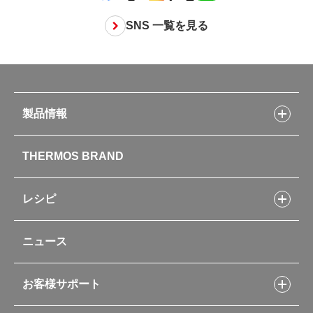
SNS 一覧を見る
製品情報
製品情報トップ
THERMOS BRAND
水筒
お弁当
キッチン用品
レシピ
タンブラー・マグカップ・食器
レシピトップ
ベビー用品
ニュース
フライパンレシピ
ポット・アイスペール
シャトルシェフレシピ
コーヒーメーカー
スープジャーレシピ
ソフトクーラー・バッグ
お客様サポート
Myフードコンテナーレシピ
アウトドア