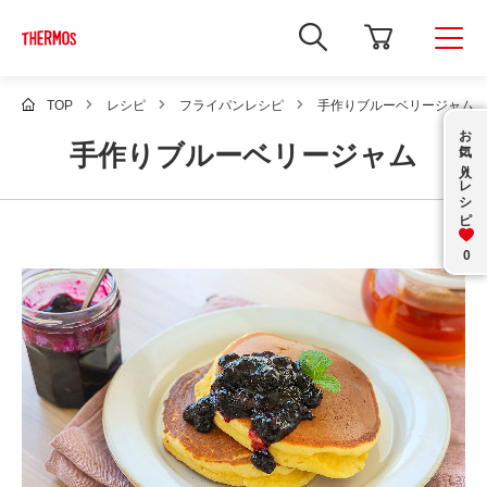
新
し
い
ウ
ィ
TOP
レシピ
フライパンレシピ
手作りブルーベリージャム
ン
お気に入り
ド
手作りブルーベリージャム
ウ
で
レシピ
Google
サ
イ
ト
内
0
検
索
を
開
き
ま
す