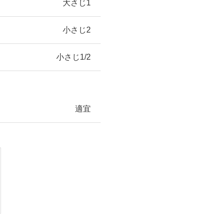
大さじ1
小さじ2
小さじ1/2
適宜