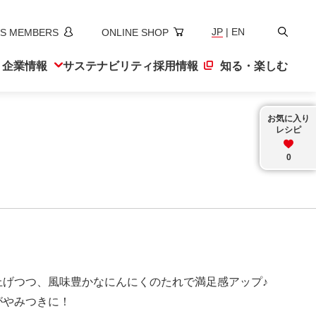
検
JP
|
EN
S MEMBERS
ONLINE SHOP
索
ト
企業情報
サステナ
ビリティ
採用情報
知る・楽しむ
お気に入り
レシピ
0
上げつつ、風味豊かなにんにくのたれで満足感アップ♪
がやみつきに！