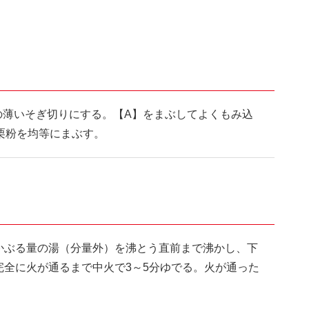
の薄いそぎ切りにする。【A】をまぶしてよくもみ込
栗粉を均等にまぶす。
かぶる量の湯（分量外）を沸とう直前まで沸かし、下
完全に火が通るまで中火で3～5分ゆでる。火が通った