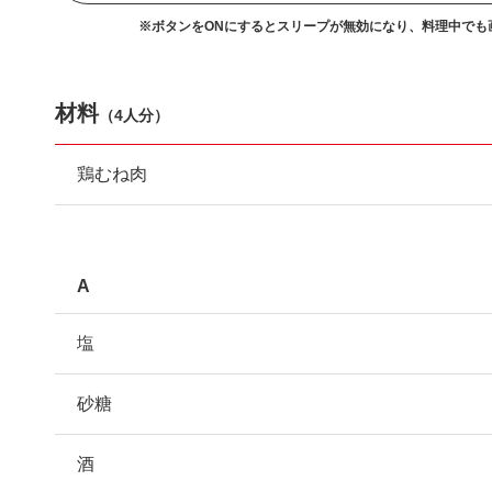
※ボタンをONにするとスリープが無効になり、
料理中でも
材料
（
4人分
）
鶏むね肉
A
塩
砂糖
酒