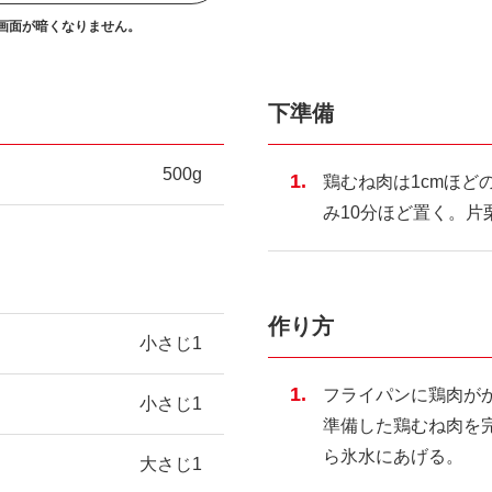
画面が暗くなりません。
下準備
500g
鶏むね肉は1cmほど
み10分ほど置く。片
作り方
小さじ1
フライパンに鶏肉が
小さじ1
準備した鶏むね肉を
ら氷水にあげる。
大さじ1