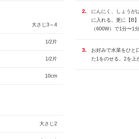
にんにく、しょうが
に入れる。更に【B
大さじ3～4
（600W）で1分〜1
1/2片
お好みで水菜をひと
1/2片
た1をのせる。2を上
10cm
大さじ2