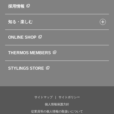
新製品一覧
ニュース
採用情報
製品一覧
環境への取り組み
製品アンケート
品質への取り組み
知る・楽しむ
カタログ
世界のサーモス
サーモスの歴史
知る・楽しむトップ
ONLINE SHOP
クラブサーモス
WEBマガジン
お弁当にエールを込めて
THERMOS MEMBERS
魔法びんの秘密
ライフストーリー
STYLINGS STORE
サイトマップ
サイトポリシー
個人情報保護方針
従業員等の個人情報の取扱いについて