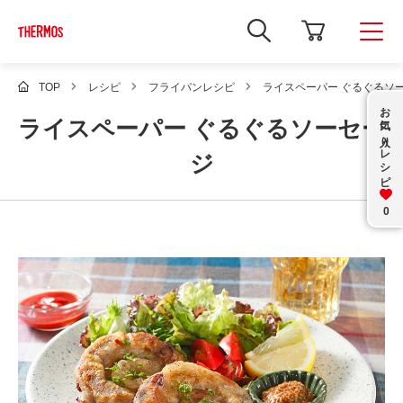
新
し
い
ウ
ィ
TOP
レシピ
フライパンレシピ
ライスペーパー ぐるぐるソ
ン
お気に入り
ド
ライスペーパー ぐるぐるソーセー
ウ
で
レシピ
Google
ジ
サ
イ
ト
内
0
検
索
を
開
き
ま
す