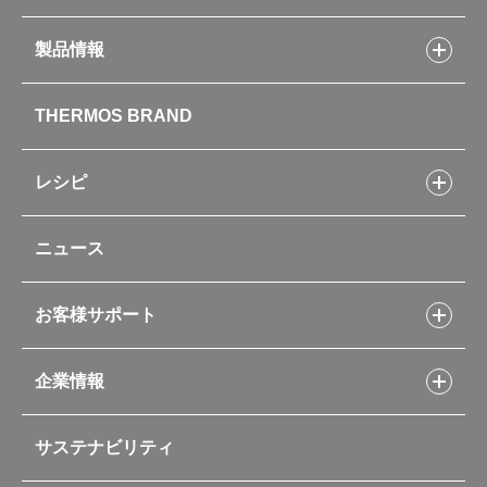
製品情報
製品情報トップ
THERMOS BRAND
水筒
お弁当
キッチン用品
レシピ
タンブラー・マグカップ・食器
レシピトップ
ベビー用品
ニュース
フライパンレシピ
ポット・アイスペール
シャトルシェフレシピ
コーヒーメーカー
スープジャーレシピ
ソフトクーラー・バッグ
お客様サポート
Myフードコンテナーレシピ
アウトドア
お客様サポートトップ
部活弁当レシピ
山専用ボトル
企業情報
交換用部品の購入方法
イージースモーカーレシピ
自転車専用ボトル
部品の種類や販売状況を調べる
レシピ本のご紹介
お手入れ用品
企業情報トップ
よくあるご質問・お問い合わせ
サステナビリティ
アパレル小物
企業理念
取扱説明書
業務用製品
会社概要