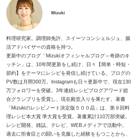
Mizuki
料理研究家。調理師免許、スイーツコンシェルジュ、腸
活アドバイザーの資格を持つ。
更新中のブログ「Mizukiオフィシャルブログ～奇跡のキ
ッチン」は、10年間更新をし続け、日々【簡単・時短・
節約】をテーマにレシピを発信し続けている。ブログの
PV数は月間300万。Instagramも日々更新中で、現在130
万フォロワーを突破。3年連続レシピブログアワード総
合グランプリを受賞し、現在殿堂入りを果たす。著書
「Mizukiのレシピノート決定版５００品」は、第９回料
理レシピ本大賞 準大賞を受賞。著書累計110万部突破。
レシピ開発、雑誌、テレビ、WEBメディアで活動中。
過去に拒食症との闘いを克服した経験をもつことから、