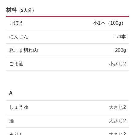
材料
（
2人分
）
ごぼう
小1本（100g）
にんじん
1/4本
豚こま切れ肉
200g
ごま油
小さじ2
A
しょうゆ
大さじ2
酒
大さじ2
みりん
大さじ2