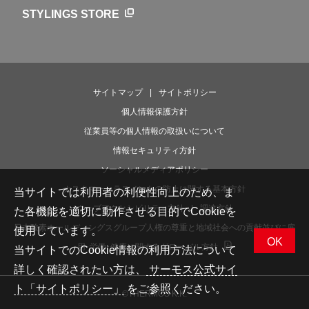
ライフストーリー
STYLINGS STORE
サイトマップ
サイトポリシー
個人情報保護方針
従業員等の個人情報の取扱いについて
情報セキュリティ方針
ソーシャルメディアポリシー
カスタマーハラスメントの防止に関する基本方針
当サイトでは利用者の利便性向上のため、ま
ウェブアクセシビリティ方針
調達方針
た各機能を適切に動作させる目的でCookieを
日本酸素ホールディングスグループ人権の尊重と地域社会への貢献並びに雇
使用しています。
OK
用･労働･健康に関するグローバル方針
当サイトでのCookie情報の利用方法について
詳しく確認されたい方は、
サーモス公式サイ
ト「サイトポリシー」
をご参照ください。
©THERMOS K.K.