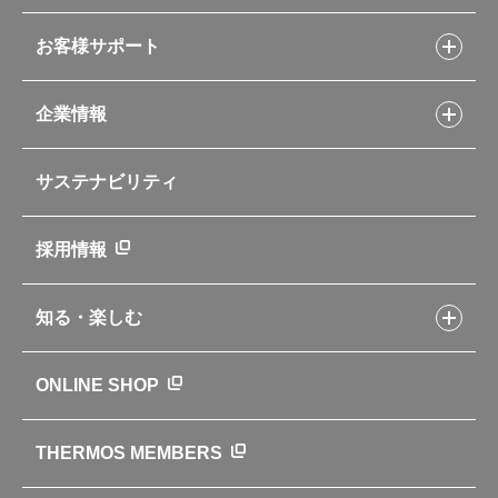
シャトルシェフレシピ
コーヒーメーカー
スープジャーレシピ
ソフトクーラー・バッグ
お客様サポート
Myフードコンテナーレシピ
アウトドア
お客様サポートトップ
部活弁当レシピ
山専用ボトル
企業情報
交換用部品の購入方法
イージースモーカーレシピ
自転車専用ボトル
部品の種類や販売状況を調べる
レシピ本のご紹介
お手入れ用品
企業情報トップ
よくあるご質問・お問い合わせ
サステナビリティ
アパレル小物
企業理念
取扱説明書
業務用製品
会社概要
新製品一覧
ニュース
採用情報
製品一覧
環境への取り組み
製品アンケート
品質への取り組み
知る・楽しむ
カタログ
世界のサーモス
サーモスの歴史
知る・楽しむトップ
ONLINE SHOP
クラブサーモス
WEBマガジン
お弁当にエールを込めて
THERMOS MEMBERS
魔法びんの秘密