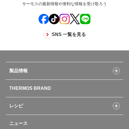
サーモスの最新情報や便利な情報を受け取ろう
SNS 一覧を見る
製品情報
製品情報トップ
THERMOS BRAND
水筒
お弁当
キッチン用品
レシピ
タンブラー・マグカップ・食器
レシピトップ
ベビー用品
ニュース
フライパンレシピ
ポット・アイスペール