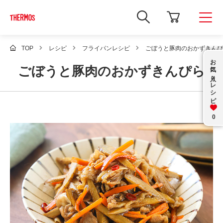
新
し
い
ウ
ィ
TOP
レシピ
フライパンレシピ
ごぼうと豚肉のおかずきんぴ
ン
お気に入り
ド
ごぼうと豚肉のおかずきんぴら
ウ
で
レシピ
Google
サ
イ
ト
内
0
検
索
を
開
き
ま
す