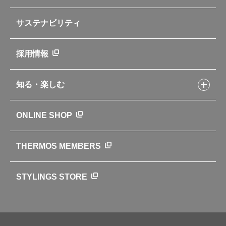
部品の種類や販売状況を調べる
レシピ本のご紹介
お手入れ用品
企業情報トップ
よくあるご質問・お問い合わせ
サステナビリティ
アパレル小物
企業理念
取扱説明書
業務用製品
会社概要
新製品一覧
ニュース
採用情報
製品一覧
環境への取り組み
製品アンケート
品質への取り組み
知る・楽しむ
カタログ
世界のサーモス
サーモスの歴史
知る・楽しむトップ
ONLINE SHOP
クラブサーモス
WEBマガジン
お弁当にエールを込めて
THERMOS MEMBERS
魔法びんの秘密
ライフストーリー
STYLINGS STORE