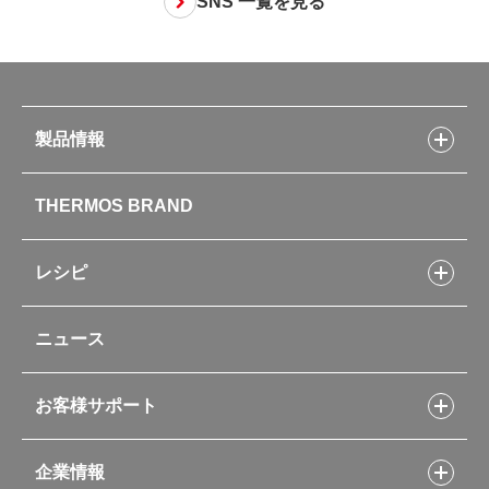
SNS 一覧を見る
製品情報
製品情報トップ
THERMOS BRAND
水筒
お弁当
キッチン用品
レシピ
タンブラー・マグカップ・食器
レシピトップ
ベビー用品
ニュース
フライパンレシピ
ポット・アイスペール
シャトルシェフレシピ
コーヒーメーカー
スープジャーレシピ
ソフトクーラー・バッグ
お客様サポート
Myフードコンテナーレシピ
アウトドア
お客様サポートトップ
部活弁当レシピ
山専用ボトル
企業情報
交換用部品の購入方法
イージースモーカーレシピ
自転車専用ボトル