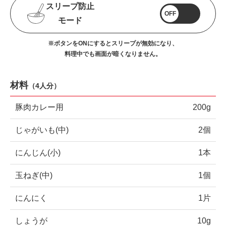
スリープ防止
OFF
モード
※ボタンをONにするとスリープが無効になり、
料理中でも画面が暗くなりません。
材料
（
4人分
）
豚肉カレー用
200g
じゃがいも(中)
2個
にんじん(小)
1本
玉ねぎ(中)
1個
にんにく
1片
しょうが
10g