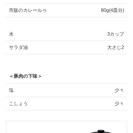
市販のカレールゥ
80g(4皿分)
水
3カップ
サラダ油
大さじ2
＜豚肉の下味＞
塩
少々
こしょう
少々