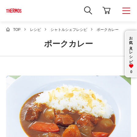
新
し
い
ウ
ィ
TOP
レシピ
シャトルシェフレシピ
ポークカレー
ン
お気に入り
ド
ポークカレー
ウ
で
レシピ
Google
サ
イ
ト
内
0
検
索
を
開
き
ま
す