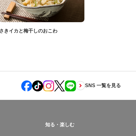
さきイカと梅干しのおこわ
SNS 一覧を見る
知る・楽しむ