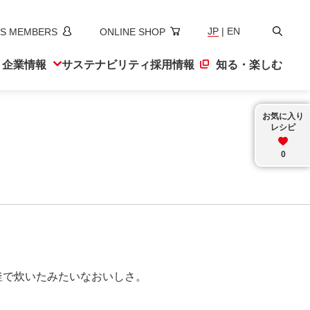
検
JP
|
EN
S MEMBERS
ONLINE SHOP
索
ト
企業情報
サステナ
ビリティ
採用情報
知る・楽しむ
お気に入り
レシピ
0
釜で炊いたみたいなおいしさ。