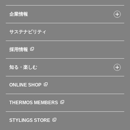
Myフードコンテナーレシピ
アウトドア
お客様サポートトップ
部活弁当レシピ
山専用ボトル
企業情報
交換用部品の購入方法
イージースモーカーレシピ
自転車専用ボトル
部品の種類や販売状況を調べる
レシピ本のご紹介
お手入れ用品
企業情報トップ
よくあるご質問・お問い合わせ
サステナビリティ
アパレル小物
企業理念
取扱説明書
業務用製品
会社概要
新製品一覧
ニュース
採用情報
製品一覧
環境への取り組み
製品アンケート
品質への取り組み
知る・楽しむ
カタログ
世界のサーモス
サーモスの歴史
知る・楽しむトップ
ONLINE SHOP
クラブサーモス
WEBマガジン
お弁当にエールを込めて
THERMOS MEMBERS
魔法びんの秘密
ライフストーリー
STYLINGS STORE