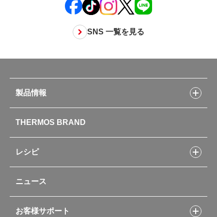
SNS 一覧を見る
製品情報
製品情報トップ
THERMOS BRAND
水筒
お弁当
キッチン用品
レシピ
タンブラー・マグカップ・食器
レシピトップ
ベビー用品
ニュース
フライパンレシピ
ポット・アイスペール
シャトルシェフレシピ
コーヒーメーカー
スープジャーレシピ
ソフトクーラー・バッグ
お客様サポート