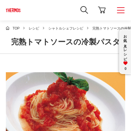
新
し
い
ウ
ィ
TOP
レシピ
シャトルシェフレシピ
完熟トマトソースの冷製
ン
お気に入り
ド
完熟トマトソースの冷製パスタ
ウ
で
レシピ
Google
サ
イ
ト
内
0
検
索
を
開
き
ま
す