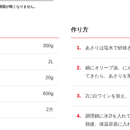
画面が暗くなりません。
作り方
300g
あさりは塩水で砂抜
2L
鍋にオリーブ油、に
てきたら、あさりを
20g
600g
2に白ワインを加え
2片
調理鍋に水2lを入れ
熱後、保温容器に入