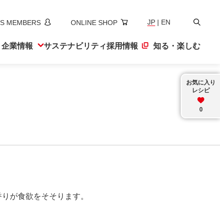
検
JP
|
EN
S MEMBERS
ONLINE SHOP
索
ト
企業情報
サステナ
ビリティ
採用情報
知る・楽しむ
お気に入り
レシピ
0
香りが食欲をそそります。