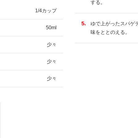
する。
1/4カップ
ゆで上がったスパゲ
50ml
味をととのえる。
少々
少々
少々