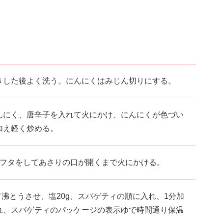
きした後よく洗う。にんにくはみじん切りにする。
んにく、唐辛子を入れて火にかけ、にんにくが色づい
加え軽く炒める。
、フタをしてあさりの口が開くまで火にかける。
て沸とうさせ、塩20g、スパゲティの順に入れ、1分加
れ、スパゲティのパッケージの表示ゆで時間通り保温