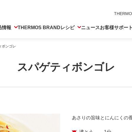
THERMO
品情報
THERMOS BRAND
レシピ
ニュース
お客様サポー
ィボンゴレ
スパゲティボンゴレ
あさりの旨味とにんにくの
沸とう
1分