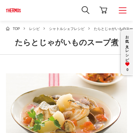
新
し
い
ウ
ィ
TOP
レシピ
シャトルシェフレシピ
たらとじゃがいものスー
ン
お気に入り
ド
たらとじゃがいものスープ煮
ウ
で
レシピ
Google
サ
イ
ト
内
0
検
索
を
開
き
ま
す