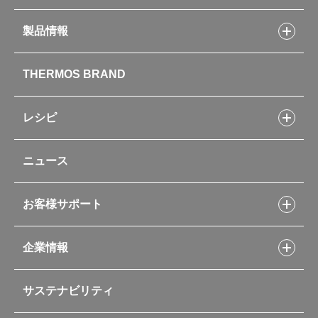
製品情報
製品情報トップ
THERMOS BRAND
水筒
お弁当
キッチン用品
レシピ
タンブラー・マグカップ・食器
レシピトップ
ベビー用品
ニュース
フライパンレシピ
ポット・アイスペール
シャトルシェフレシピ
コーヒーメーカー
スープジャーレシピ
ソフトクーラー・バッグ
お客様サポート
Myフードコンテナーレシピ
アウトドア
お客様サポートトップ
部活弁当レシピ
山専用ボトル
企業情報
交換用部品の購入方法
イージースモーカーレシピ
自転車専用ボトル
部品の種類や販売状況を調べる
レシピ本のご紹介
お手入れ用品
企業情報トップ
よくあるご質問・お問い合わせ
サステナビリティ
アパレル小物
企業理念
取扱説明書
業務用製品
会社概要