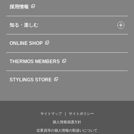
新製品一覧
ニュース
採用情報
製品一覧
環境への取り組み
製品アンケート
品質への取り組み
知る・楽しむ
カタログ
世界のサーモス
サーモスの歴史
知る・楽しむトップ
ONLINE SHOP
クラブサーモス
WEBマガジン
お弁当にエールを込めて
THERMOS MEMBERS
魔法びんの秘密
ライフストーリー
STYLINGS STORE
サイトマップ
サイトポリシー
個人情報保護方針
従業員等の個人情報の取扱いについて