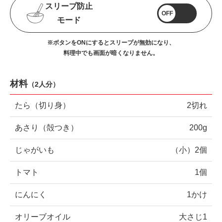
スリープ防止
OFF
モード
※ボタンをONにするとスリープが無効になり、
料理中でも画面が暗くなりません。
材料
（
2人分
）
たら（切り身）
2切れ
あさり（殻つき）
200g
じゃがいも
（小）2個
トマト
1個
にんにく
1かけ
オリーブオイル
大さじ1