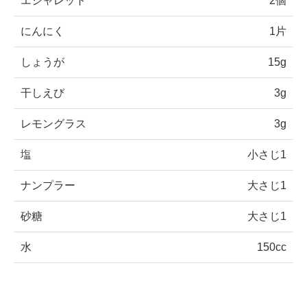
エシャレット
2個
にんにく
1片
しょうが
15g
干しえび
3g
レモングラス
3g
塩
小さじ1
ナンプラー
大さじ1
砂糖
大さじ1
水
150cc