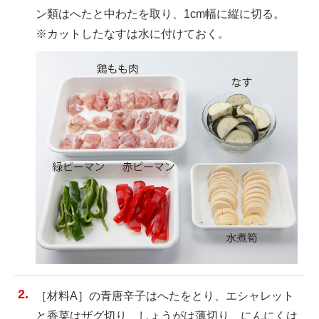
ン類はへたと中わたを取り、1cm幅に縦に切る。
※カットしたなすは水に付けておく。
［材料A］の青唐辛子はへたをとり、エシャレット
と香菜はザグ切り、しょうがは薄切り、にんにくは