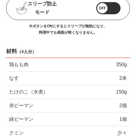
スリープ防止
OFF
モード
※ボタンをONにするとスリープが無効になり、
料理中でも画面が暗くなりません。
材料
（
4人分
）
鶏もも肉
350g
なす
2本
たけのこ（水煮）
150g
赤ピーマン
2個
緑ピーマン
1個
クミン
少々