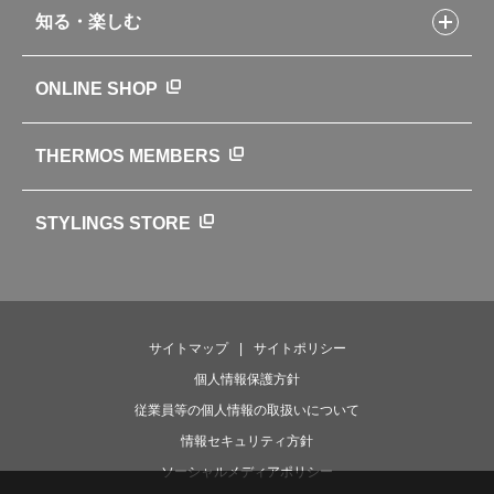
品質への取り組み
知る・楽しむ
カタログ
世界のサーモス
サーモスの歴史
知る・楽しむトップ
ONLINE SHOP
クラブサーモス
WEBマガジン
お弁当にエールを込めて
THERMOS MEMBERS
魔法びんの秘密
ライフストーリー
STYLINGS STORE
サイトマップ
サイトポリシー
個人情報保護方針
従業員等の個人情報の取扱いについて
情報セキュリティ方針
ソーシャルメディアポリシー