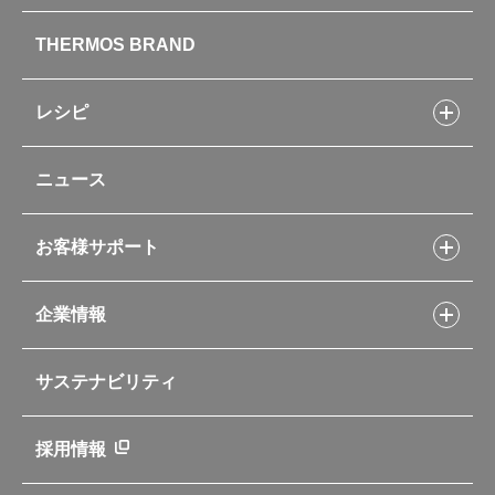
製品情報トップ
THERMOS BRAND
水筒
お弁当
キッチン用品
レシピ
タンブラー・マグカップ・食器
レシピトップ
ベビー用品
ニュース
フライパンレシピ
ポット・アイスペール
シャトルシェフレシピ
コーヒーメーカー
スープジャーレシピ
ソフトクーラー・バッグ
お客様サポート
Myフードコンテナーレシピ
アウトドア
お客様サポートトップ
部活弁当レシピ
山専用ボトル
企業情報
交換用部品の購入方法
イージースモーカーレシピ
自転車専用ボトル
部品の種類や販売状況を調べる
レシピ本のご紹介
お手入れ用品
企業情報トップ
よくあるご質問・お問い合わせ
サステナビリティ
アパレル小物
企業理念
取扱説明書
業務用製品
会社概要
新製品一覧
ニュース
採用情報
製品一覧
環境への取り組み
製品アンケート