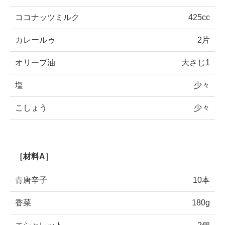
ココナッツミルク
425cc
カレールゥ
2片
オリーブ油
大さじ1
塩
少々
こしょう
少々
［材料A］
青唐辛子
10本
香菜
180g