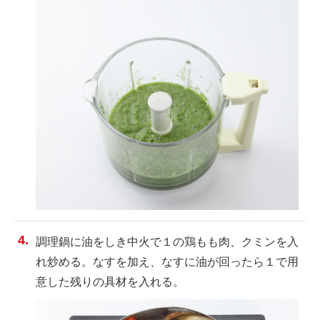
調理鍋に油をしき中火で１の鶏もも肉、クミンを入
れ炒める。なすを加え、なすに油が回ったら１で用
意した残りの具材を入れる。