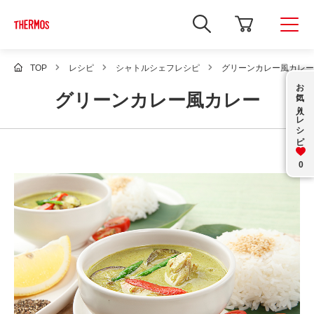
新
し
い
ウ
ィ
TOP
レシピ
シャトルシェフレシピ
グリーンカレー風カレー
ン
お気に入り
ド
グリーンカレー風カレー
ウ
で
レシピ
Google
サ
イ
ト
内
0
検
索
を
開
き
ま
す