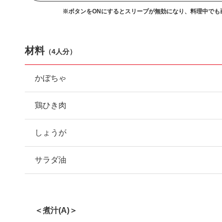
※ボタンをONにするとスリープが無効になり、
料理中でも
材料
（
4人分
）
かぼちゃ
鶏ひき肉
しょうが
サラダ油
＜煮汁(A)＞