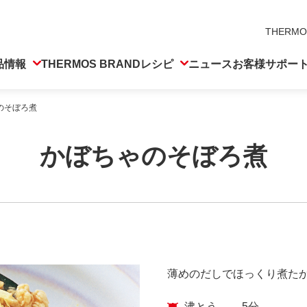
THERMO
品情報
THERMOS BRAND
レシピ
ニュース
お客様サポー
のそぼろ煮
かぼちゃのそぼろ煮
薄めのだしでほっくり煮た
沸とう
5分