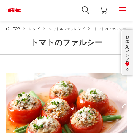
新
し
い
ウ
ィ
TOP
レシピ
シャトルシェフレシピ
トマトのファルシー
ン
お気に入り
ド
トマトのファルシー
ウ
で
レシピ
Google
サ
イ
ト
内
0
検
索
を
開
き
ま
す