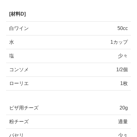
[材料D]
白ワイン
50cc
水
1カップ
塩
少々
コンソメ
1/2個
ローリエ
1枚
ピザ用チーズ
20g
粉チーズ
適量
パセリ
少々