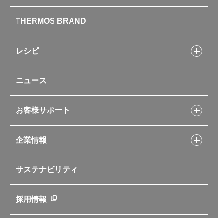
製品情報トップ
THERMOS BRAND
水筒
お弁当
キッチン用品
レシピ
タンブラー・マグカップ・食器
レシピトップ
ベビー用品
ニュース
フライパンレシピ
ポット・アイスペール
シャトルシェフレシピ
コーヒーメーカー
スープジャーレシピ
ソフトクーラー・バッグ
お客様サポート
Myフードコンテナーレシピ
アウトドア
お客様サポートトップ
部活弁当レシピ
山専用ボトル
企業情報
交換用部品の購入方法
イージースモーカーレシピ
自転車専用ボトル
部品の種類や販売状況を調べる
レシピ本のご紹介
お手入れ用品
企業情報トップ
よくあるご質問・お問い合わせ
サステナビリティ
アパレル小物
企業理念
取扱説明書
業務用製品
会社概要
新製品一覧
ニュース
採用情報
製品一覧
環境への取り組み