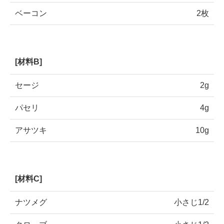
ベーコン
2枚
[材料B]
セージ
2g
パセリ
4g
アサツキ
10g
[材料C]
ナツメグ
小さじ1/2