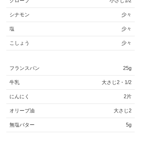
クローブ
小さじ1/2
シナモン
少々
塩
少々
こしょう
少々
フランスパン
25g
牛乳
大さじ2・1/2
にんにく
2片
オリーブ油
大さじ2
無塩バター
5g