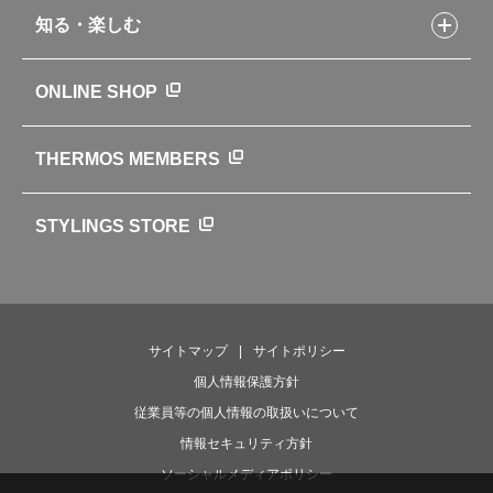
製品アンケート
品質への取り組み
知る・楽しむ
カタログ
世界のサーモス
サーモスの歴史
知る・楽しむトップ
ONLINE SHOP
クラブサーモス
WEBマガジン
お弁当にエールを込めて
THERMOS MEMBERS
魔法びんの秘密
ライフストーリー
STYLINGS STORE
サイトマップ
サイトポリシー
個人情報保護方針
従業員等の個人情報の取扱いについて
情報セキュリティ方針
ソーシャルメディアポリシー