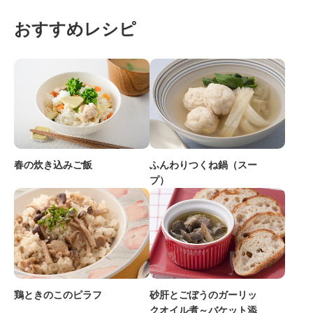
おすすめレシピ
ふんわりつくね鍋（スー
春の炊き込みご飯
プ）
鶏ときのこのピラフ
砂肝とごぼうのガーリッ
クオイル煮～バケット添