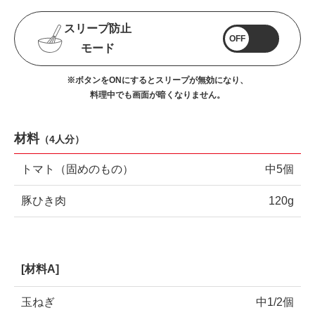
スリープ防止
OFF
モード
※ボタンをONにするとスリープが無効になり、
料理中でも画面が暗くなりません。
材料
（
4人分
）
トマト（固めのもの）
中5個
豚ひき肉
120g
[材料A]
玉ねぎ
中1/2個