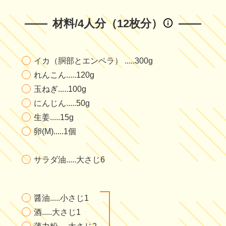
材料/4人分（12枚分）
イカ（胴部とエンペラ） .....300g
れんこん.....120g
玉ねぎ.....100g
にんじん.....50g
生姜.....15g
卵(M).....1個
サラダ油.....大さじ6
醤油.....小さじ1
酒.....大さじ1