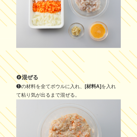
混ぜる
❶の材料を全てボウルに入れ、
[材料A]
を入れ
て粘り気が出るまで混ぜる。