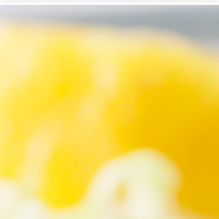
ウ
ィ
ン
ド
ウ
で
Google
サ
イ
ト
内
検
索
を
開
き
ま
す