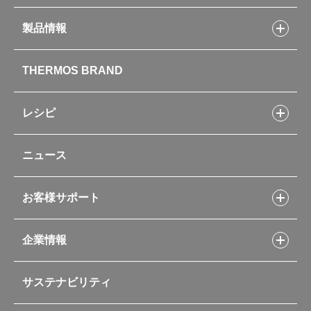
製品情報
製品情報トップ
THERMOS BRAND
水筒
お弁当
キッチン用品
レシピ
タンブラー・マグカップ・食器
レシピトップ
ベビー用品
ニュース
フライパンレシピ
ポット・アイスペール
シャトルシェフレシピ
コーヒーメーカー
スープジャーレシピ
ソフトクーラー・バッグ
お客様サポート
Myフードコンテナーレシピ
アウトドア
お客様サポートトップ
部活弁当レシピ
山専用ボトル
企業情報
交換用部品の購入方法
イージースモーカーレシピ
自転車専用ボトル
部品の種類や販売状況を調べる
レシピ本のご紹介
お手入れ用品
企業情報トップ
よくあるご質問・お問い合わせ
サステナビリティ
アパレル小物
企業理念
取扱説明書
業務用製品
会社概要