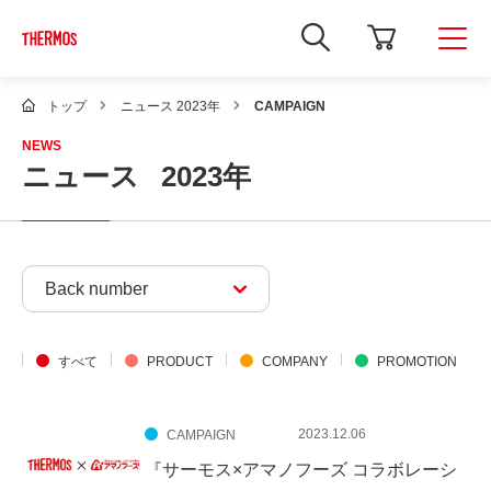
新
し
い
ウ
ィ
トップ
ニュース 2023年
CAMPAIGN
ン
ド
NEWS
ウ
ニュース
2023年
で
Google
サ
イ
ト
内
検
Back number
索
を
開
き
ま
すべて
PRODUCT
COMPANY
PROMOTION
す
2023.12.06
CAMPAIGN
『サーモス×アマノフーズ コラボレーシ