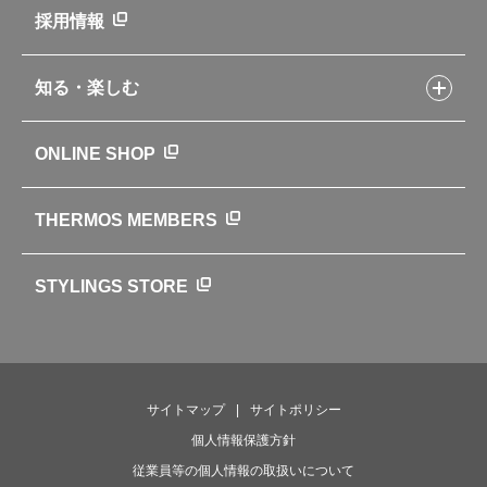
新製品一覧
ニュース
採用情報
製品一覧
環境への取り組み
製品アンケート
品質への取り組み
知る・楽しむ
カタログ
世界のサーモス
サーモスの歴史
知る・楽しむトップ
ONLINE SHOP
クラブサーモス
WEBマガジン
お弁当にエールを込めて
THERMOS MEMBERS
魔法びんの秘密
ライフストーリー
STYLINGS STORE
サイトマップ
サイトポリシー
個人情報保護方針
従業員等の個人情報の取扱いについて