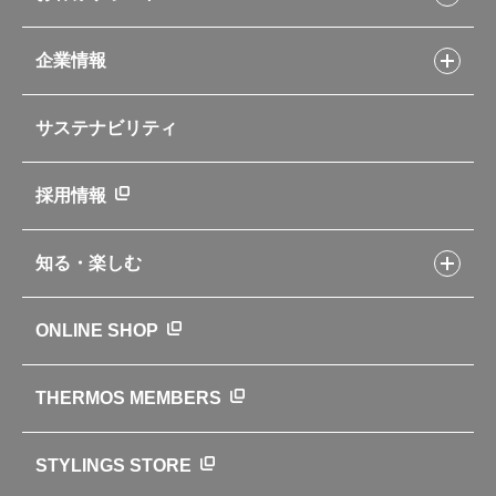
Myフードコンテナーレシピ
アウトドア
お客様サポートトップ
部活弁当レシピ
山専用ボトル
企業情報
交換用部品の購入方法
イージースモーカーレシピ
自転車専用ボトル
部品の種類や販売状況を調べる
レシピ本のご紹介
お手入れ用品
企業情報トップ
よくあるご質問・お問い合わせ
サステナビリティ
アパレル小物
企業理念
取扱説明書
業務用製品
会社概要
新製品一覧
ニュース
採用情報
製品一覧
環境への取り組み
製品アンケート
品質への取り組み
知る・楽しむ
カタログ
世界のサーモス
サーモスの歴史
知る・楽しむトップ
ONLINE SHOP
クラブサーモス
WEBマガジン
お弁当にエールを込めて
THERMOS MEMBERS
魔法びんの秘密
ライフストーリー
STYLINGS STORE