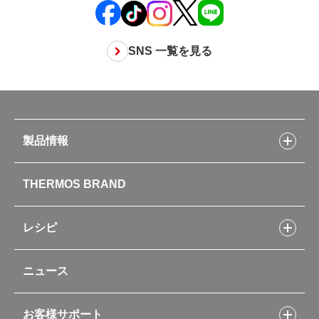
SNS 一覧を見る
製品情報
製品情報トップ
THERMOS BRAND
水筒
お弁当
キッチン用品
レシピ
タンブラー・マグカップ・食器
レシピトップ
ベビー用品
ニュース
フライパンレシピ
ポット・アイスペール
シャトルシェフレシピ
コーヒーメーカー
スープジャーレシピ
ソフトクーラー・バッグ
お客様サポート