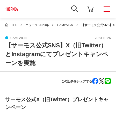
新
し
い
ウ
ィ
TOP
ニュース 2023年
CAMPAIGN
【サーモス公式SNS】X（
ン
ド
ウ
CAMPAIGN
2023.10.26
で
【サーモス公式SNS】X（旧Twitter）
Google
サ
イ
とInstagramにてプレゼントキャンペ
ト
内
ーンを実施
検
索
を
開
この記事をシェアする
き
ま
す
サーモス公式X（旧Twitter）プレゼントキャ
ンペーン