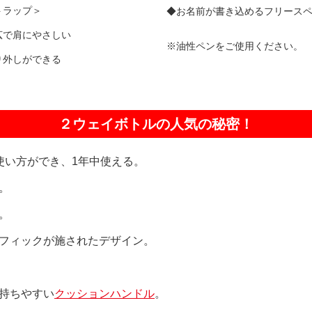
トラップ＞
◆お名前が書き込めるフリース
広で肩にやさしい
※油性ペンをご使用ください。
り外しができる
２ウェイボトルの人気の秘密！
使い方ができ、1年中使える。
。
。
フィックが施されたデザイン。
持ちやすい
クッションハンドル
。