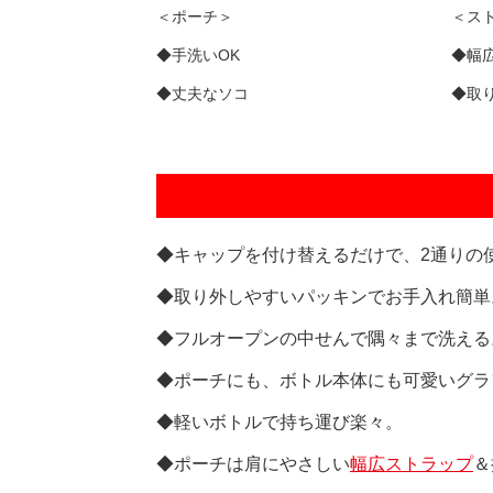
＜ポーチ＞
＜ス
◆手洗いOK
◆幅
◆丈夫なソコ
◆取
◆キャップを付け替えるだけで、2通りの
◆取り外しやすいパッキンでお手入れ簡単
◆フルオープンの中せんで隅々まで洗える
◆ポーチにも、ボトル本体にも可愛いグラ
◆軽いボトルで持ち運び楽々。
◆ポーチは肩にやさしい
幅広ストラップ
＆