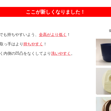
ここが新しくなりました！
）でも持ちやすいよう、
全高がより低く
！
取っ手はより
持ちやすく
！
く内側の凹凸をなくしてより
洗いやすく
。