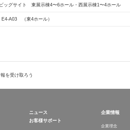
ビッグサイト 東展示棟4〜6ホール・西展示棟1〜4ホール
 E4-A03 （東4ホール）
情報を受け取ろう
ニュース
企業情報
お客様サポート
企業理念