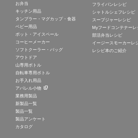
お弁当
フライパンレシピ
キッチン用品
シャトルシェフレシピ
タンブラー・マグカップ・食器
スープジャーレシピ
ベビー用品
Myフードコンテナーレ
ポット・アイスペール
部活弁当レシピ
コーヒーメーカー
イージースモーカーレ
ソフトクーラー・バッグ
レシピ本のご紹介
アウトドア
山専用ボトル
自転車専用ボトル
お手入れ用品
アパレル小物
業務用製品
新製品一覧
製品一覧
製品アンケート
カタログ