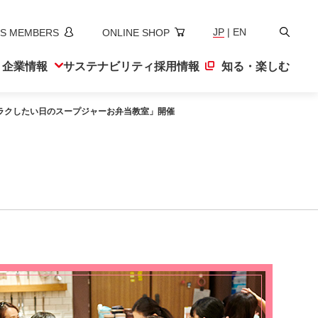
検
JP
|
EN
S MEMBERS
ONLINE SHOP
索
ト
企業情報
サステナ
ビリティ
採用情報
知る・楽しむ
 ラクしたい日のスープジャーお弁当教室」開催