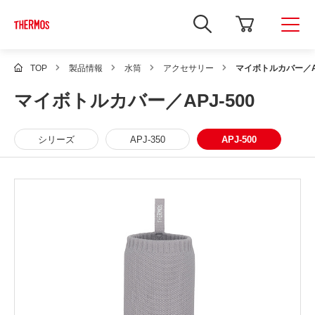
新
し
い
ウ
ィ
TOP
製品情報
水筒
アクセサリー
マイボトルカバー／AP
ン
ド
マイボトルカバー／APJ-500
ウ
で
Google
サ
シリーズ
APJ-350
APJ-500
イ
ト
内
検
索
を
開
き
ま
す