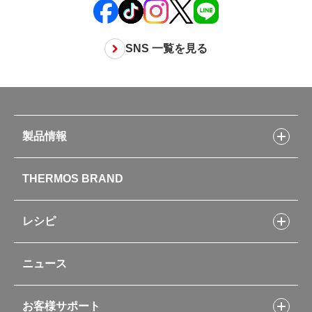
SNS 一覧を見る
製品情報
製品情報トップ
THERMOS BRAND
水筒
お弁当
キッチン用品
レシピ
タンブラー・マグカップ・食器
レシピトップ
ベビー用品
ニュース
フライパンレシピ
ポット・アイスペール
シャトルシェフレシピ
コーヒーメーカー
スープジャーレシピ
ソフトクーラー・バッグ
お客様サポート