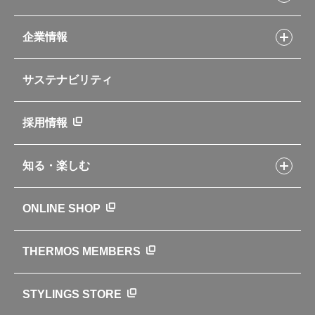
Myフードコンテナーレシピ
アウトドア
お客様サポートトップ
部活弁当レシピ
山専用ボトル
企業情報
交換用部品の購入方法
イージースモーカーレシピ
自転車専用ボトル
部品の種類や販売状況を調べる
レシピ本のご紹介
お手入れ用品
企業情報トップ
よくあるご質問・お問い合わせ
サステナビリティ
アパレル小物
企業理念
取扱説明書
業務用製品
会社概要
新製品一覧
ニュース
採用情報
製品一覧
環境への取り組み
製品アンケート
品質への取り組み
知る・楽しむ
カタログ
世界のサーモス
サーモスの歴史
知る・楽しむトップ
ONLINE SHOP
クラブサーモス
WEBマガジン
お弁当にエールを込めて
THERMOS MEMBERS
魔法びんの秘密
ライフストーリー
STYLINGS STORE