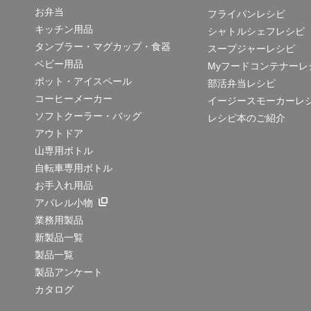
お弁当
フライパンレシピ
キッチン用品
シャトルシェフレシピ
タンブラー・マグカップ・食器
スープジャーレシピ
ベビー用品
Myフードコンテナーレ
ポット・アイスペール
部活弁当レシピ
コーヒーメーカー
イージースモーカーレ
ソフトクーラー・バッグ
レシピ本のご紹介
アウトドア
山専用ボトル
自転車専用ボトル
お手入れ用品
アパレル小物
業務用製品
新製品一覧
製品一覧
製品アンケート
カタログ