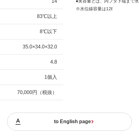
14
●実容量とは、内フタ下端まで
※水位線容量は12ℓ
83℃以上
8℃以下
35.0×34.0×32.0
4.8
1個入
70,000円（税抜）
to English page