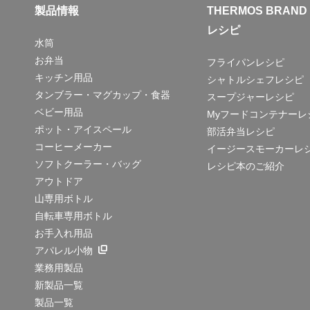
製品情報
THERMOS BRAND
レシピ
水筒
お弁当
フライパンレシピ
キッチン用品
シャトルシェフレシピ
タンブラー・マグカップ・食器
スープジャーレシピ
ベビー用品
Myフードコンテナーレ
ポット・アイスペール
部活弁当レシピ
コーヒーメーカー
イージースモーカーレ
ソフトクーラー・バッグ
レシピ本のご紹介
アウトドア
山専用ボトル
自転車専用ボトル
お手入れ用品
アパレル小物
業務用製品
新製品一覧
製品一覧