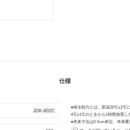
仕様
●保冷効力とは、室温20℃±2
JDK-602C
4℃±1℃のときから1時間放置
●本体寸法は0.5cm単位、本体重