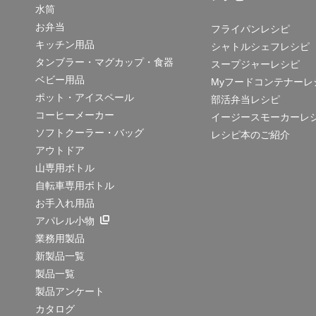
水筒
お弁当
フライパンレシピ
キッチン用品
シャトルシェフレシピ
タンブラー・マグカップ・食器
スープジャーレシピ
ベビー用品
Myフードコンテナーレ
ポット・アイスペール
部活弁当レシピ
コーヒーメーカー
イージースモーカーレ
ソフトクーラー・バッグ
レシピ本のご紹介
アウトドア
山専用ボトル
自転車専用ボトル
お手入れ用品
アパレル小物
業務用製品
新製品一覧
製品一覧
製品アンケート
カタログ