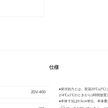
仕様
●保冷効力とは、室温20℃±2
JDV-400
が4℃±1℃のときから1時間放
●本体寸法は0.5cm単位、本体重