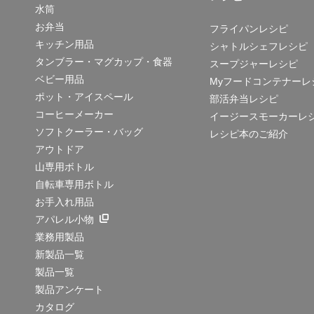
水筒
お弁当
フライパンレシピ
キッチン用品
シャトルシェフレシピ
タンブラー・マグカップ・食器
スープジャーレシピ
ベビー用品
Myフードコンテナーレ
ポット・アイスペール
部活弁当レシピ
コーヒーメーカー
イージースモーカーレ
ソフトクーラー・バッグ
レシピ本のご紹介
アウトドア
山専用ボトル
自転車専用ボトル
お手入れ用品
アパレル小物
業務用製品
新製品一覧
製品一覧
製品アンケート
カタログ