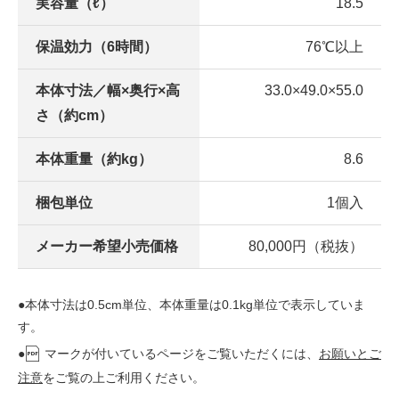
実容量（ℓ）
18.5
保温効力（6時間）
76℃以上
本体寸法／幅×奥行×高
33.0×49.0×55.0
さ（約cm）
本体重量（約kg）
8.6
梱包単位
1個入
メーカー希望小売価格
80,000円（税抜）
●本体寸法は0.5cm単位、本体重量は0.1kg単位で表示していま
す。
●
マークが付いているページをご覧いただくには、
お願いとご
注意
をご覧の上ご利用ください。