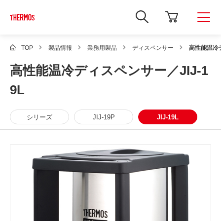
新
し
い
ウ
ィ
TOP
製品情報
業務用製品
ディスペンサー
高性能温冷デ
ン
ド
高性能温冷ディスペンサー／JIJ-1
ウ
で
Google
9L
サ
イ
ト
内
シリーズ
JIJ-19P
JIJ-19L
検
索
を
開
き
ま
す