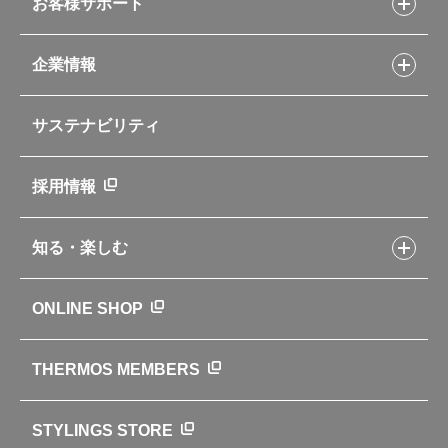
ソフトクーラー・バッグ
お客様サポート
Myフードコンテナーレシピ
アウトドア
お客様サポートトップ
部活弁当レシピ
山専用ボトル
企業情報
交換用部品の購入方法
イージースモーカーレシピ
自転車専用ボトル
部品の種類や販売状況を調べる
レシピ本のご紹介
お手入れ用品
企業情報トップ
よくあるご質問・お問い合わせ
サステナビリティ
アパレル小物
企業理念
取扱説明書
業務用製品
会社概要
新製品一覧
ニュース
採用情報
製品一覧
環境への取り組み
製品アンケート
品質への取り組み
知る・楽しむ
カタログ
世界のサーモス
サーモスの歴史
知る・楽しむトップ
ONLINE SHOP
クラブサーモス
WEBマガジン
お弁当にエールを込めて
THERMOS MEMBERS
魔法びんの秘密
ライフストーリー
STYLINGS STORE