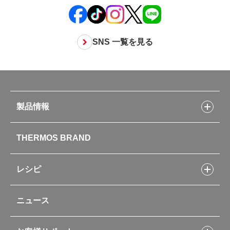
SNS 一覧を見る
製品情報
製品情報トップ
THERMOS BRAND
水筒
お弁当
キッチン用品
レシピ
タンブラー・マグカップ・食器
レシピトップ
ベビー用品
ニュース
フライパンレシピ
ポット・アイスペール
シャトルシェフレシピ
コーヒーメーカー
スープジャーレシピ