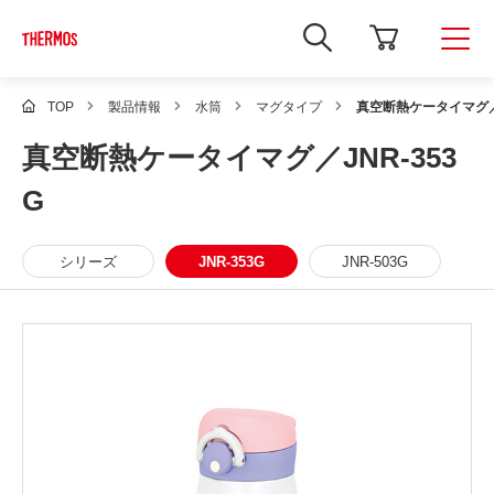
新
し
い
ウ
ィ
TOP
製品情報
水筒
マグタイプ
真空断熱ケータイマグ／J
ン
ド
真空断熱ケータイマグ／JNR-353
ウ
で
Google
G
サ
イ
ト
内
シリーズ
JNR-353G
JNR-503G
検
索
を
開
き
ま
す