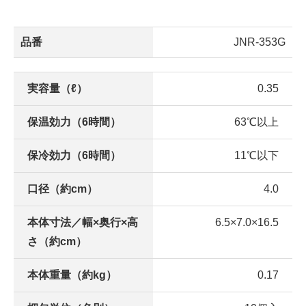
品番
JNR-353G
実容量（ℓ）
0.35
保温効力（6時間）
63℃以上
保冷効力（6時間）
11℃以下
口径（約cm）
4.0
本体寸法／幅×奥行×高
6.5×7.0×16.5
さ（約cm）
本体重量（約kg）
0.17