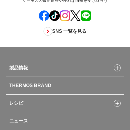
サーモスの最新情報や便利な情報を受け取ろう
SNS 一覧を見る
製品情報
製品情報トップ
THERMOS BRAND
水筒
お弁当
キッチン用品
レシピ
タンブラー・マグカップ・食器
レシピトップ
ベビー用品
ニュース
フライパンレシピ
ポット・アイスペール
シャトルシェフレシピ