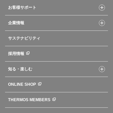
コーヒーメーカー
スープジャーレシピ
ソフトクーラー・バッグ
お客様サポート
Myフードコンテナーレシピ
アウトドア
お客様サポートトップ
部活弁当レシピ
山専用ボトル
企業情報
交換用部品の購入方法
イージースモーカーレシピ
自転車専用ボトル
部品の種類や販売状況を調べる
レシピ本のご紹介
お手入れ用品
企業情報トップ
よくあるご質問・お問い合わせ
サステナビリティ
アパレル小物
企業理念
取扱説明書
業務用製品
会社概要
新製品一覧
ニュース
採用情報
製品一覧
環境への取り組み
製品アンケート
品質への取り組み
知る・楽しむ
カタログ
世界のサーモス
サーモスの歴史
知る・楽しむトップ
ONLINE SHOP
クラブサーモス
WEBマガジン
お弁当にエールを込めて
THERMOS MEMBERS
魔法びんの秘密
ライフストーリー