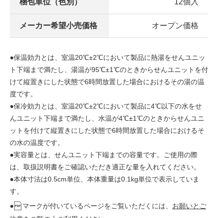
梱包単位（色別）
12個入
メーカー希望小売価格
オープン価格
●保温効力とは、室温20℃±2℃において製品に熱湯をせんユニッ
ト下端まで満たし、湯温が95℃±1℃のときからせんユニットを付
けて縦置きにした状態で6時間放置した場合におけるその湯の温
度です。
●保冷効力とは、室温20℃±2℃において製品に4℃以下の水をせ
んユニット下端まで満たし、水温が4℃±1℃のときからせんユニ
ットを付けて縦置きにした状態で6時間放置した場合におけるそ
の水の温度です。
●実容量とは、せんユニット下端までの容量です。ご使用の際
は、取扱説明書をご確認いただき適正な量を入れてください。
●本体寸法は0.5cm単位、本体重量は0.1kg単位で表示していま
す。
●
マークが付いているページをご覧いただくには、
お願いとご