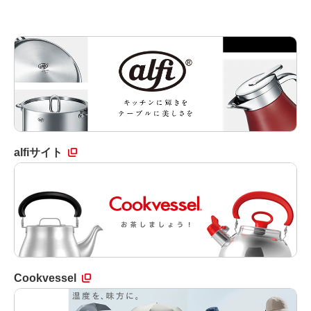
alfiサイト
Cookvessel