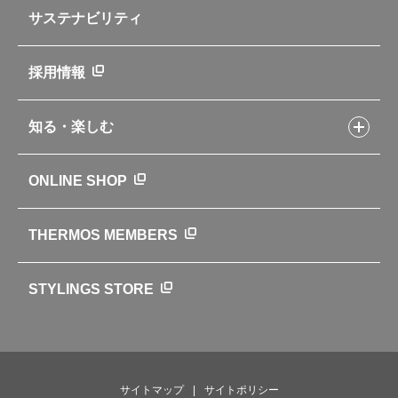
企業情報トップ
よくあるご質問・お問い合わせ
サステナビリティ
アパレル小物
企業理念
取扱説明書
業務用製品
会社概要
新製品一覧
ニュース
採用情報
製品一覧
環境への取り組み
製品アンケート
品質への取り組み
知る・楽しむ
カタログ
世界のサーモス
サーモスの歴史
知る・楽しむトップ
ONLINE SHOP
クラブサーモス
WEBマガジン
お弁当にエールを込めて
THERMOS MEMBERS
魔法びんの秘密
ライフストーリー
STYLINGS STORE
サイトマップ
サイトポリシー