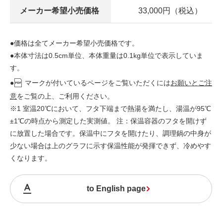
メーカー希望小売価格
33,000円（税込）
●価格は全てメーカー希望小売価格です。
●本体寸法は0.5cm単位、本体重量は0.1kg単位で表示していま
す。
●
マークが付いているページをご覧いただくには
お願いとご注
意
をご覧の上、ご利用ください。
※1 室温20℃において、フタ下端まで熱湯を満たし、湯温が95℃
±1℃の時点から測定した実測値。 注：保温容器のフタを開けず
に放置した場合です。保温中にフタを開けたり、調理鍋の中身が
少ない場合は上のグラフに示す保温性能が発揮できず、冷めやす
くなります。
to English page