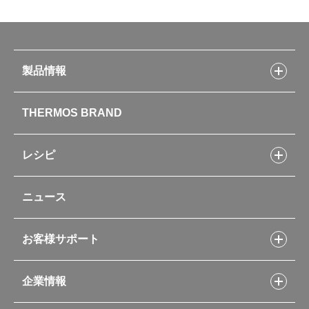
製品情報
製品情報トップ
THERMOS BRAND
水筒
お弁当
キッチン用品
レシピ
タンブラー・マグカップ・食器
レシピトップ
ベビー用品
ニュース
フライパンレシピ
ポット・アイスペール
シャトルシェフレシピ
コーヒーメーカー
スープジャーレシピ
ソフトクーラー・バッグ
お客様サポート
Myフードコンテナーレシピ
アウトドア
お客様サポートトップ
部活弁当レシピ
山専用ボトル
企業情報
交換用部品の購入方法
イージースモーカーレシピ
自転車専用ボトル
部品の種類や販売状況を調べる
レシピ本のご紹介
お手入れ用品