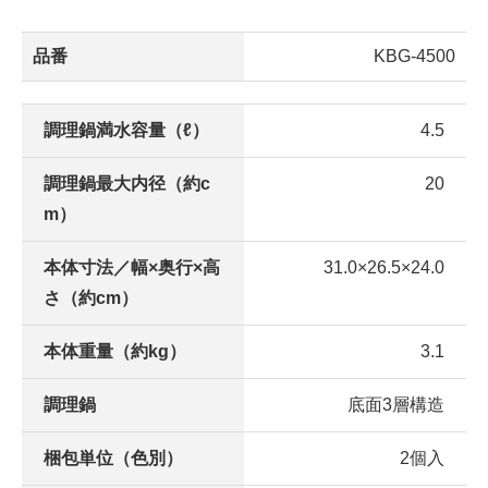
品番
KBG-4500
調理鍋満水容量（ℓ）
4.5
調理鍋最大内径（約c
20
m）
本体寸法／幅×奥行×高
31.0×26.5×24.0
さ（約cm）
本体重量（約kg）
3.1
調理鍋
底面3層構造
梱包単位（色別）
2個入