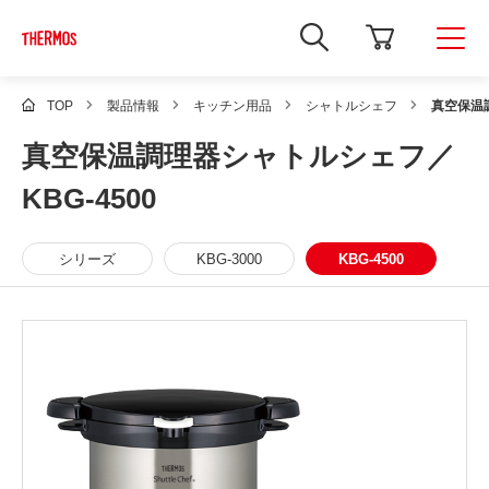
新
し
い
ウ
ィ
TOP
製品情報
キッチン用品
シャトルシェフ
真空保温調
ン
ド
真空保温調理器シャトルシェフ／
ウ
で
Google
KBG-4500
サ
イ
ト
内
シリーズ
KBG-3000
KBG-4500
検
索
を
開
き
ま
す