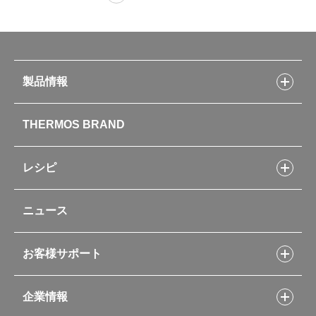
製品情報
製品情報トップ
THERMOS BRAND
水筒
お弁当
キッチン用品
レシピ
タンブラー・マグカップ・食器
レシピトップ
ベビー用品
ニュース
フライパンレシピ
ポット・アイスペール
シャトルシェフレシピ
コーヒーメーカー
スープジャーレシピ
ソフトクーラー・バッグ
お客様サポート
Myフードコンテナーレシピ
アウトドア
お客様サポートトップ
部活弁当レシピ
山専用ボトル
企業情報
交換用部品の購入方法
イージースモーカーレシピ
自転車専用ボトル