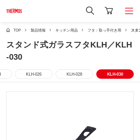
新
し
い
ウ
ィ
TOP
製品情報
キッチン用品
フタ：取っ手付き用
スタ
ン
ド
スタンド式ガラスフタKLH／KLH
ウ
で
Google
-030
サ
イ
ト
内
4
KLH-026
KLH-028
KLH-030
検
索
を
開
き
ま
す