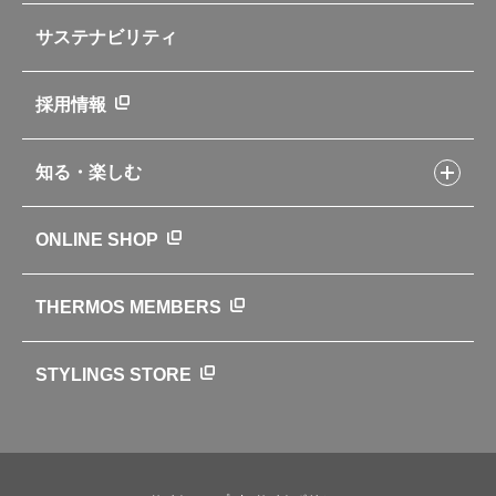
部品の種類や販売状況を調べる
レシピ本のご紹介
お手入れ用品
企業情報トップ
よくあるご質問・お問い合わせ
サステナビリティ
アパレル小物
企業理念
取扱説明書
業務用製品
会社概要
新製品一覧
ニュース
採用情報
製品一覧
環境への取り組み
製品アンケート
品質への取り組み
知る・楽しむ
カタログ
世界のサーモス
サーモスの歴史
知る・楽しむトップ
ONLINE SHOP
クラブサーモス
WEBマガジン
お弁当にエールを込めて
THERMOS MEMBERS
魔法びんの秘密
ライフストーリー
STYLINGS STORE