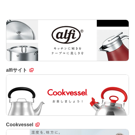
alfiサイト
Cookvessel