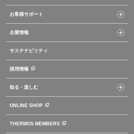
シャトルシェフレシピ
コーヒーメーカー
スープジャーレシピ
ソフトクーラー・バッグ
お客様サポート
Myフードコンテナーレシピ
アウトドア
お客様サポートトップ
部活弁当レシピ
山専用ボトル
企業情報
交換用部品の購入方法
イージースモーカーレシピ
自転車専用ボトル
部品の種類や販売状況を調べる
レシピ本のご紹介
お手入れ用品
企業情報トップ
よくあるご質問・お問い合わせ
サステナビリティ
アパレル小物
企業理念
取扱説明書
業務用製品
会社概要
新製品一覧
ニュース
採用情報
製品一覧
環境への取り組み
製品アンケート
品質への取り組み
知る・楽しむ
カタログ
世界のサーモス
サーモスの歴史
知る・楽しむトップ
ONLINE SHOP
クラブサーモス
WEBマガジン
お弁当にエールを込めて
THERMOS MEMBERS
魔法びんの秘密