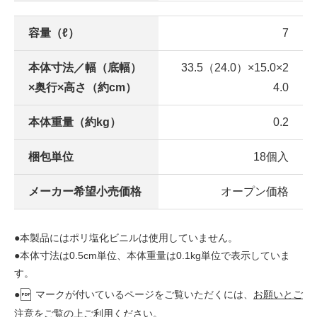
容量（ℓ）
7
本体寸法／幅（底幅）
33.5（24.0）×15.0×2
×奥行×高さ（約cm）
4.0
本体重量（約kg）
0.2
梱包単位
18個入
メーカー希望小売価格
オープン価格
●本製品にはポリ塩化ビニルは使用していません。
●本体寸法は0.5cm単位、本体重量は0.1kg単位で表示していま
す。
●
マークが付いているページをご覧いただくには、
お願いとご
注意
をご覧の上ご利用ください。