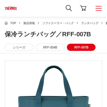
新
し
い
ウ
ィ
TOP
製品情報
ソフトクーラー・バッグ
ランチバッグ
ン
ド
保冷ランチバッグ／RFF-007B
ウ
で
Google
サ
シリーズ
RFF-004B
RFF-007B
イ
ト
内
検
索
を
開
き
ま
す