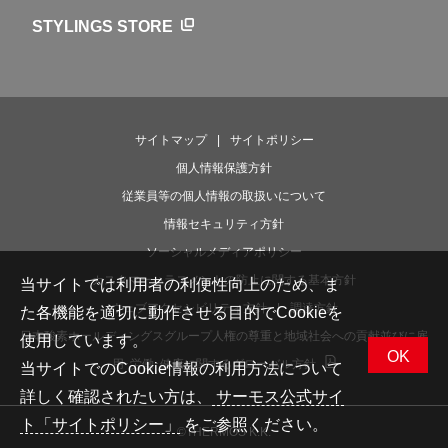
ライフストーリー
STYLINGS STORE
サイトマップ
サイトポリシー
個人情報保護方針
従業員等の個人情報の取扱いについて
情報セキュリティ方針
ソーシャルメディアポリシー
カスタマーハラスメントの防止に関する基本方針
当サイトでは利用者の利便性向上のため、ま
ウェブアクセシビリティ方針
調達方針
た各機能を適切に動作させる目的でCookieを
日本酸素ホールディングスグループ人権の尊重と地域社会への貢献並びに雇
使用しています。
OK
用･労働･健康に関するグローバル方針
当サイトでのCookie情報の利用方法について
詳しく確認されたい方は、
サーモス公式サイ
ト「サイトポリシー」
をご参照ください。
©THERMOS K.K.