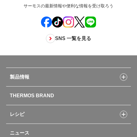
サーモスの最新情報や便利な情報を受け取ろう
SNS 一覧を見る
製品情報
製品情報トップ
THERMOS BRAND
水筒
お弁当
キッチン用品
レシピ
タンブラー・マグカップ・食器
レシピトップ
ベビー用品
ニュース
フライパンレシピ
ポット・アイスペール