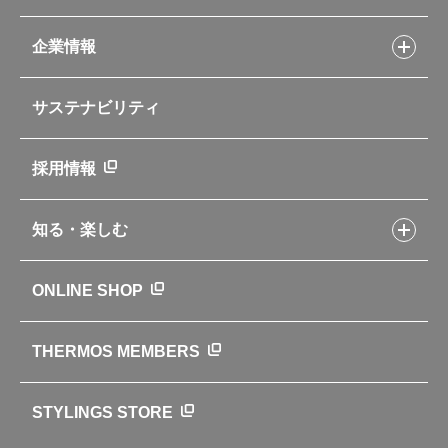
Myフードコンテナーレシピ
アウトドア
お客様サポートトップ
部活弁当レシピ
山専用ボトル
企業情報
交換用部品の購入方法
イージースモーカーレシピ
自転車専用ボトル
部品の種類や販売状況を調べる
レシピ本のご紹介
お手入れ用品
企業情報トップ
よくあるご質問・お問い合わせ
サステナビリティ
アパレル小物
企業理念
取扱説明書
業務用製品
会社概要
新製品一覧
ニュース
採用情報
製品一覧
環境への取り組み
製品アンケート
品質への取り組み
知る・楽しむ
カタログ
世界のサーモス
サーモスの歴史
知る・楽しむトップ
ONLINE SHOP
クラブサーモス
WEBマガジン
お弁当にエールを込めて
THERMOS MEMBERS
魔法びんの秘密
ライフストーリー
STYLINGS STORE