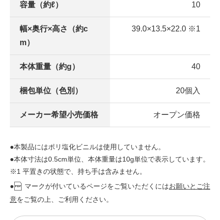
容量（約ℓ）
10
幅×奥行×高さ（約c
39.0×13.5×22.0 ※1
m）
本体重量（約g）
40
梱包単位（色別）
20個入
メーカー希望小売価格
オープン価格
●本製品にはポリ塩化ビニルは使用していません。
●本体寸法は0.5cm単位、本体重量は10g単位で表示しています。
※1 平置きの状態で、持ち手は含みません。
●
マークが付いているページをご覧いただくには
お願いとご注
意
をご覧の上、ご利用ください。