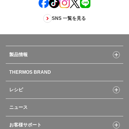
SNS 一覧を見る
製品情報
製品情報トップ
THERMOS BRAND
水筒
お弁当
キッチン用品
レシピ
タンブラー・マグカップ・食器
レシピトップ
ベビー用品
ニュース
フライパンレシピ
ポット・アイスペール
シャトルシェフレシピ
コーヒーメーカー
スープジャーレシピ
ソフトクーラー・バッグ
お客様サポート