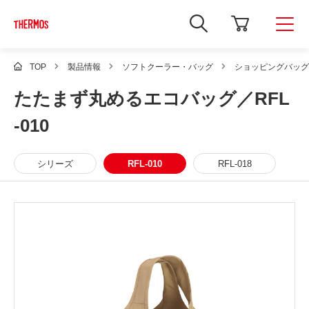
新
し
い
ウ
ィ
TOP
製品情報
ソフトクーラー・バッグ
ショッピングバッグ
ン
ド
たたまず丸めるエコバッグ／RFL
ウ
で
Google
-010
サ
イ
ト
内
シリーズ
RFL-010
RFL-018
検
索
を
開
き
ま
す