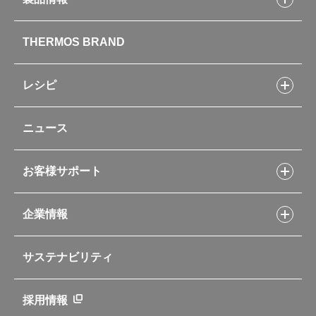
製品情報トップ
THERMOS BRAND
水筒
お弁当
キッチン用品
レシピ
タンブラー・マグカップ・食器
レシピトップ
ベビー用品
ニュース
フライパンレシピ
ポット・アイスペール
シャトルシェフレシピ
コーヒーメーカー
スープジャーレシピ
ソフトクーラー・バッグ
お客様サポート
Myフードコンテナーレシピ
アウトドア
お客様サポートトップ
部活弁当レシピ
山専用ボトル
企業情報
交換用部品の購入方法
イージースモーカーレシピ
自転車専用ボトル
部品の種類や販売状況を調べる
レシピ本のご紹介
お手入れ用品
企業情報トップ
よくあるご質問・お問い合わせ
サステナビリティ
アパレル小物
企業理念
取扱説明書
業務用製品
会社概要
新製品一覧
ニュース
採用情報
製品一覧
環境への取り組み