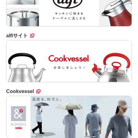
alfiサイト
Cookvessel