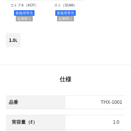
コトブキ（KOT）
スミ（SUMI）
業務用専売
業務用専売
在庫限り
在庫限り
仕様
品番
THX-1001
実容量（ℓ）
1.0