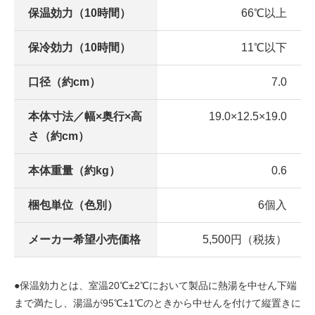
保温効力（10時間）
66℃以上
保冷効力（10時間）
11℃以下
口径（約cm）
7.0
本体寸法／幅×奥行×高
19.0×12.5×19.0
さ（約cm）
本体重量（約kg）
0.6
梱包単位（色別）
6個入
メーカー希望小売価格
5,500円（税抜）
●保温効力とは、室温20℃±2℃において製品に熱湯を中せん下端
まで満たし、湯温が95℃±1℃のときから中せんを付けて縦置きに