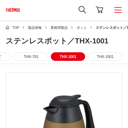
新
し
い
ウ
ィ
TOP
製品情報
業務用製品
ポット
ステンレスポット／TH
ン
ド
ステンレスポット／THX-1001
ウ
で
Google
サ
ズ
THX-701
THX-1001
THX-1501
イ
ト
内
検
索
を
開
き
ま
す