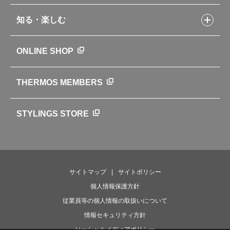
製品アンケート
品質への取り組み
知る・楽しむ
カタログ
世界のサーモス
サーモスの歴史
知る・楽しむトップ
ONLINE SHOP
クラブサーモス
WEBマガジン
お弁当にエールを込めて
THERMOS MEMBERS
魔法びんの秘密
ライフストーリー
STYLINGS STORE
サイトマップ
サイトポリシー
個人情報保護方針
従業員等の個人情報の取扱いについて
情報セキュリティ方針
ソーシャルメディアポリシー