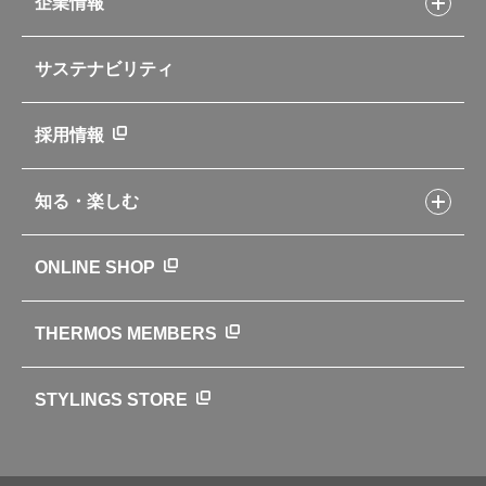
企業情報
交換用部品の購入方法
イージースモーカーレシピ
自転車専用ボトル
部品の種類や販売状況を調べる
レシピ本のご紹介
お手入れ用品
企業情報トップ
よくあるご質問・お問い合わせ
サステナビリティ
アパレル小物
企業理念
取扱説明書
業務用製品
会社概要
新製品一覧
ニュース
採用情報
製品一覧
環境への取り組み
製品アンケート
品質への取り組み
知る・楽しむ
カタログ
世界のサーモス
サーモスの歴史
知る・楽しむトップ
ONLINE SHOP
クラブサーモス
WEBマガジン
お弁当にエールを込めて
THERMOS MEMBERS
魔法びんの秘密
ライフストーリー
STYLINGS STORE