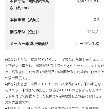
本体寸法／幅×奥行×高
6.5×7.5×18.0
さ（約cm）
本体重量（約kg）
0.2
梱包単位（色別）
12個入
メーカー希望小売価格
オープン価格
●保温効力とは、室温20℃±2℃において製品に熱湯をせんユニッ
ト下端まで満たし、湯温が95℃±1℃のときからせんユニットを付
けて縦置きにした状態で6時間及び4時間放置した場合におけるそ
の湯の温度です。
●保冷効力とは、室温20℃±2℃において製品に4℃以下の水をせ
んユニット下端まで満たし、水温が4℃±1℃のときからせんユニ
ットを付けて縦置きにした状態で6時間放置した場合におけるそ
の水の温度です。
●実容量とは、せんユニット下端までの容量です。ご使用の際