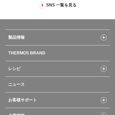
SNS 一覧を見る
製品情報
製品情報トップ
THERMOS BRAND
水筒
お弁当
キッチン用品
レシピ
タンブラー・マグカップ・食器
レシピトップ
ベビー用品
ニュース
フライパンレシピ
ポット・アイスペール
シャトルシェフレシピ
コーヒーメーカー
スープジャーレシピ
ソフトクーラー・バッグ
お客様サポート
Myフードコンテナーレシピ
アウトドア
お客様サポートトップ
部活弁当レシピ
山専用ボトル