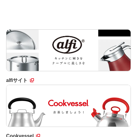
alfiサイト
Cookvessel