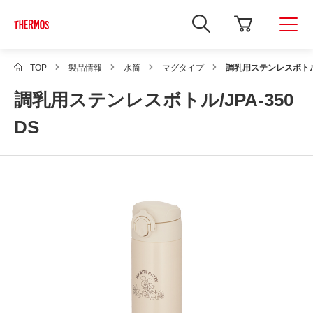
新
し
い
ウ
ィ
TOP
製品情報
水筒
マグタイプ
調乳用ステンレスボトル/J
ン
ド
調乳用ステンレスボトル/JPA-350
ウ
で
Google
DS
サ
イ
ト
内
検
索
を
開
き
ま
す