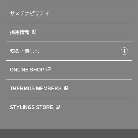
部品の種類や販売状況を調べる
レシピ本のご紹介
お手入れ用品
企業情報トップ
よくあるご質問・お問い合わせ
サステナビリティ
アパレル小物
企業理念
取扱説明書
業務用製品
会社概要
新製品一覧
ニュース
採用情報
製品一覧
環境への取り組み
製品アンケート
品質への取り組み
知る・楽しむ
カタログ
世界のサーモス
サーモスの歴史
知る・楽しむトップ
ONLINE SHOP
クラブサーモス
WEBマガジン
お弁当にエールを込めて
THERMOS MEMBERS
魔法びんの秘密
ライフストーリー
STYLINGS STORE