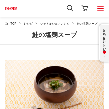
新
し
い
ウ
ィ
TOP
レシピ
シャトルシェフレシピ
鮭の塩麹スープ
ン
お気に入り
ド
鮭の塩麹スープ
ウ
で
レシピ
Google
サ
イ
ト
内
0
検
索
を
開
き
ま
す