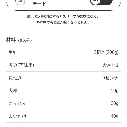
モード
※ボタンをONにするとスリープが無効になり、
料理中でも画面が暗くなりません。
材料
（
0人分
）
生鮭
2切れ(200g)
塩麹(下味用)
大さじ1
長ねぎ
9センチ
大根
50g
にんじん
30g
まいたけ
40g