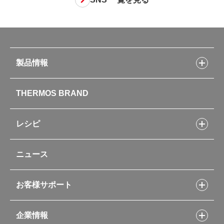
製品情報
製品情報トップ
THERMOS BRAND
水筒
お弁当
キッチン用品
レシピ
タンブラー・マグカップ・食器
レシピトップ
ベビー用品
ニュース
フライパンレシピ
ポット・アイスペール
シャトルシェフレシピ
コーヒーメーカー
スープジャーレシピ
ソフトクーラー・バッグ
お客様サポート
Myフードコンテナーレシピ
アウトドア
お客様サポートトップ
部活弁当レシピ
山専用ボトル
企業情報
交換用部品の購入方法
イージースモーカーレシピ
自転車専用ボトル