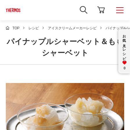
新
し
い
ウ
ィ
TOP
レシピ
アイスクリームメーカーレシピ
パイナップルシ
ン
お気に入り
ド
パイナップルシャーベット＆もも
ウ
で
レシピ
Google
シャーベット
サ
イ
ト
内
0
検
索
を
開
き
ま
す