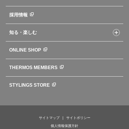
取扱説明書
業務用製品
会社概要
新製品一覧
ニュース
採用情報
製品一覧
環境への取り組み
製品アンケート
品質への取り組み
知る・楽しむ
カタログ
世界のサーモス
サーモスの歴史
知る・楽しむトップ
ONLINE SHOP
クラブサーモス
WEBマガジン
お弁当にエールを込めて
THERMOS MEMBERS
魔法びんの秘密
ライフストーリー
STYLINGS STORE
サイトマップ
サイトポリシー
個人情報保護方針