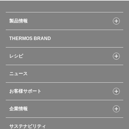
製品情報
製品情報トップ
THERMOS BRAND
水筒
お弁当
キッチン用品
レシピ
タンブラー・マグカップ・食器
レシピトップ
ベビー用品
ニュース
フライパンレシピ
ポット・アイスペール
シャトルシェフレシピ
コーヒーメーカー
スープジャーレシピ
ソフトクーラー・バッグ
お客様サポート
Myフードコンテナーレシピ
アウトドア
お客様サポートトップ
部活弁当レシピ
山専用ボトル
企業情報
交換用部品の購入方法
イージースモーカーレシピ
自転車専用ボトル
部品の種類や販売状況を調べる
レシピ本のご紹介
お手入れ用品
企業情報トップ
よくあるご質問・お問い合わせ
サステナビリティ
アパレル小物
企業理念