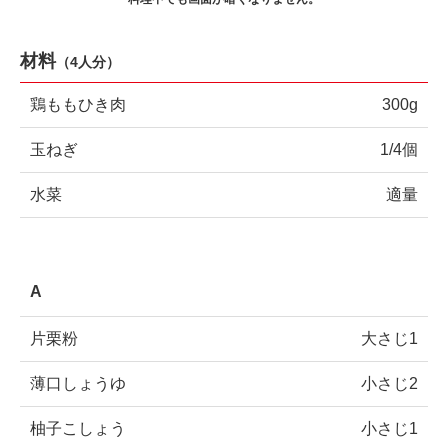
材料
（
4人分
）
鶏ももひき肉
300g
玉ねぎ
1/4個
水菜
適量
A
片栗粉
大さじ1
薄口しょうゆ
小さじ2
柚子こしょう
小さじ1