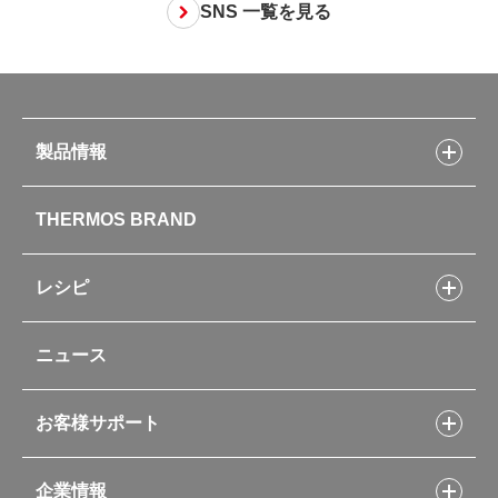
SNS 一覧を見る
製品情報
製品情報トップ
THERMOS BRAND
水筒
お弁当
キッチン用品
レシピ
タンブラー・マグカップ・食器
レシピトップ
ベビー用品
ニュース
フライパンレシピ
ポット・アイスペール
シャトルシェフレシピ
コーヒーメーカー
スープジャーレシピ
ソフトクーラー・バッグ
お客様サポート
Myフードコンテナーレシピ
アウトドア
お客様サポートトップ
部活弁当レシピ
山専用ボトル
企業情報