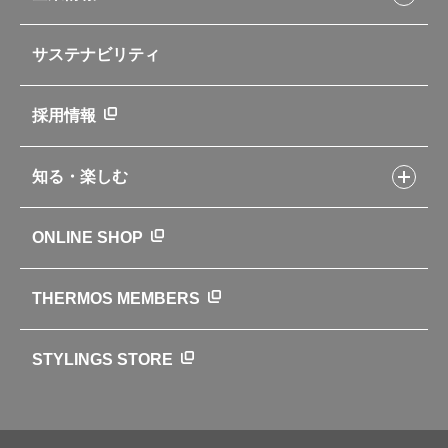
交換用部品の購入方法
イージースモーカーレシピ
自転車専用ボトル
部品の種類や販売状況を調べる
レシピ本のご紹介
お手入れ用品
企業情報トップ
よくあるご質問・お問い合わせ
サステナビリティ
アパレル小物
企業理念
取扱説明書
業務用製品
会社概要
新製品一覧
ニュース
採用情報
製品一覧
環境への取り組み
製品アンケート
品質への取り組み
知る・楽しむ
カタログ
世界のサーモス
サーモスの歴史
知る・楽しむトップ
ONLINE SHOP
クラブサーモス
WEBマガジン
お弁当にエールを込めて
THERMOS MEMBERS
魔法びんの秘密
ライフストーリー
STYLINGS STORE