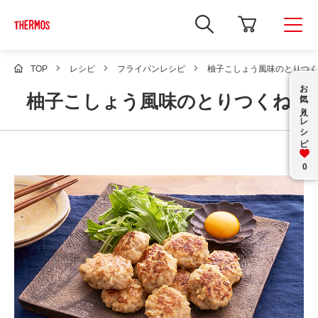
新
し
い
ウ
ィ
TOP
レシピ
フライパンレシピ
柚子こしょう風味のとりつく
ン
お気に入り
ド
柚子こしょう風味のとりつくね
ウ
で
レシピ
Google
サ
イ
ト
内
0
検
索
を
開
き
ま
す