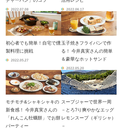
チャーハン」のコツ
活用レシピ
2022.07.08
2022.06.17
初心者でも簡単！自宅で燻
玉子焼きフライパンで作
製料理に挑戦
る！ 今井真実さんの簡単
＆豪華なホットサンド
2022.05.27
2022.05.20
モチモチ&シャキシャキの
スープジャーで世界一周
新食感！ 今井真実さんの
－とろ?り爽やかなエッグ
「れんこん牡蠣餅」でお餅
レモンスープ（ギリシャ）
パーティー
－