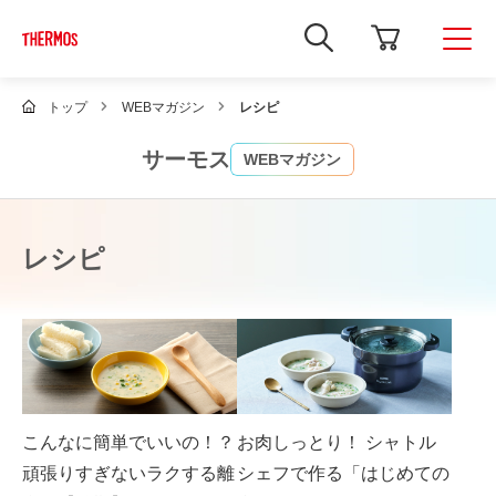
新
し
い
ウ
ィ
トップ
WEBマガジン
レシピ
ン
ド
ウ
サーモス
WEBマガジン
で
Google
サ
イ
ト
レシピ
内
検
索
を
開
き
ま
す
こんなに簡単でいいの！？
お肉しっとり！ シャトル
頑張りすぎないラクする離
シェフで作る「はじめての