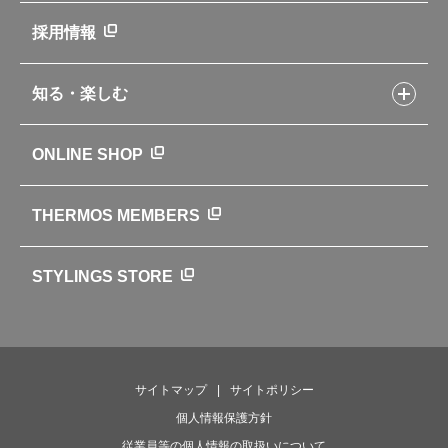
会社概要
新製品一覧
ニュース
採用情報
製品一覧
環境への取り組み
製品アンケート
品質への取り組み
知る・楽しむ
カタログ
世界のサーモス
サーモスの歴史
知る・楽しむトップ
ONLINE SHOP
クラブサーモス
WEBマガジン
お弁当にエールを込めて
THERMOS MEMBERS
魔法びんの秘密
ライフストーリー
STYLINGS STORE
サイトマップ
サイトポリシー
個人情報保護方針
従業員等の個人情報の取扱いについて