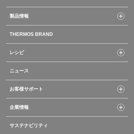
製品情報
製品情報トップ
THERMOS BRAND
水筒
お弁当
キッチン用品
レシピ
タンブラー・マグカップ・食器
レシピトップ
ベビー用品
ニュース
フライパンレシピ
ポット・アイスペール
シャトルシェフレシピ
コーヒーメーカー
スープジャーレシピ
ソフトクーラー・バッグ
お客様サポート
Myフードコンテナーレシピ
アウトドア
お客様サポートトップ
部活弁当レシピ
山専用ボトル
企業情報
交換用部品の購入方法
イージースモーカーレシピ
自転車専用ボトル
部品の種類や販売状況を調べる
レシピ本のご紹介
お手入れ用品
企業情報トップ
よくあるご質問・お問い合わせ
サステナビリティ
アパレル小物
企業理念
取扱説明書
業務用製品