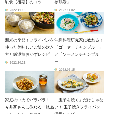
乳食【後期】のコツ
参鶏湯」
2022.11.16
2022.11.02
新米の季節！フライパンを
沖縄料理研究家に教わる！
使った美味しいご飯の炊き
「ゴーヤーチャンプルー」
方と飯泥棒おかずレシピ
と「ソーメンチャンプル
ー」
2022.10.21
2022.07.15
家庭の中火でパラパラ！
「玉子を焼く」だけじゃな
今井亮さんに教わる「絶品
い！ 玉子焼きフライパン