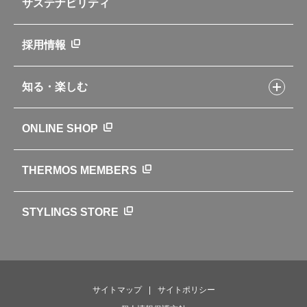
サステナビリティ
アパレル小物
企業理念
取扱説明書
業務用製品
会社概要
新製品一覧
ニュース
採用情報
製品一覧
環境への取り組み
製品アンケート
品質への取り組み
知る・楽しむ
カタログ
世界のサーモス
サーモスの歴史
知る・楽しむトップ
ONLINE SHOP
クラブサーモス
WEBマガジン
お弁当にエールを込めて
THERMOS MEMBERS
魔法びんの秘密
ライフストーリー
STYLINGS STORE
サイトマップ
サイトポリシー