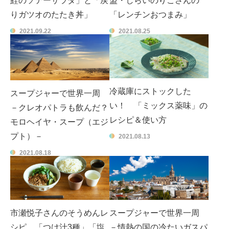
鮭のソテーサラダ」と「戻
盟・しらいのりこさんの
りガツオのたたき丼」
「レンチンおつまみ」
2021.09.22
2021.08.25
冷蔵庫にストックした
スープジャーで世界一周
い！ 「ミックス薬味」の
－クレオパトラも飲んだ？
レシピ＆使い方
モロヘイヤ・スープ（エジ
プト）－
2021.08.13
2021.08.18
市瀬悦子さんのそうめんレ
スープジャーで世界一周
シピ 「つけ汁3種」「塩
－情熱の国の冷たいガスパ