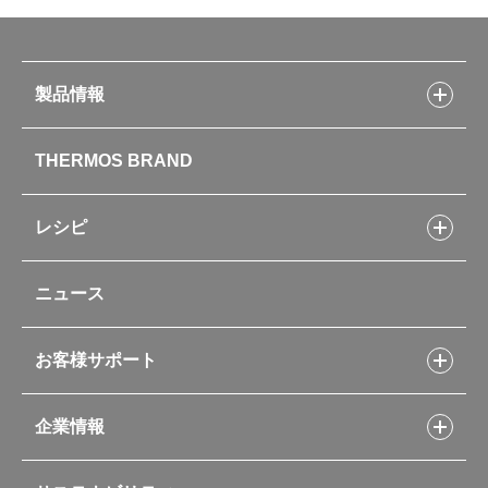
製品情報
製品情報トップ
THERMOS BRAND
水筒
お弁当
キッチン用品
レシピ
タンブラー・マグカップ・食器
レシピトップ
ベビー用品
ニュース
フライパンレシピ
ポット・アイスペール
シャトルシェフレシピ
コーヒーメーカー
スープジャーレシピ
ソフトクーラー・バッグ
お客様サポート
Myフードコンテナーレシピ
アウトドア
お客様サポートトップ
部活弁当レシピ
山専用ボトル
企業情報
交換用部品の購入方法
イージースモーカーレシピ
自転車専用ボトル
部品の種類や販売状況を調べる
レシピ本のご紹介
お手入れ用品
企業情報トップ
よくあるご質問・お問い合わせ