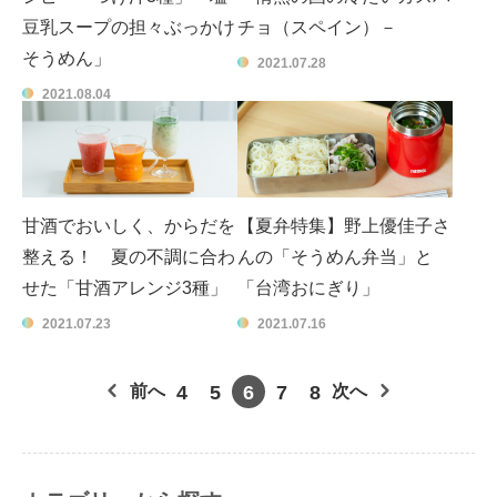
豆乳スープの担々ぶっかけ
チョ（スペイン）－
そうめん」
2021.07.28
2021.08.04
甘酒でおいしく、からだを
【夏弁特集】野上優佳子さ
整える！ 夏の不調に合わ
んの「そうめん弁当」と
せた「甘酒アレンジ3種」
「台湾おにぎり」
2021.07.23
2021.07.16
前へ
4
5
6
7
8
次へ