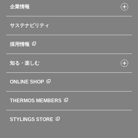
お客様サポートトップ
部活弁当レシピ
山専用ボトル
企業情報
交換用部品の購入方法
イージースモーカーレシピ
自転車専用ボトル
部品の種類や販売状況を調べる
レシピ本のご紹介
お手入れ用品
企業情報トップ
よくあるご質問・お問い合わせ
サステナビリティ
アパレル小物
企業理念
取扱説明書
業務用製品
会社概要
新製品一覧
ニュース
採用情報
製品一覧
環境への取り組み
製品アンケート
品質への取り組み
知る・楽しむ
カタログ
世界のサーモス
サーモスの歴史
知る・楽しむトップ
ONLINE SHOP
クラブサーモス
WEBマガジン
お弁当にエールを込めて
THERMOS MEMBERS
魔法びんの秘密
ライフストーリー
STYLINGS STORE