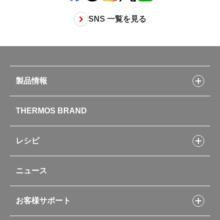
SNS 一覧を見る
製品情報
製品情報トップ
THERMOS BRAND
水筒
お弁当
キッチン用品
レシピ
タンブラー・マグカップ・食器
レシピトップ
ベビー用品
ニュース
フライパンレシピ
ポット・アイスペール
シャトルシェフレシピ
コーヒーメーカー
スープジャーレシピ
ソフトクーラー・バッグ
お客様サポート
Myフードコンテナーレシピ
アウトドア