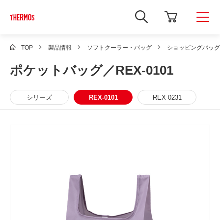
新
し
い
ウ
ィ
TOP
製品情報
ソフトクーラー・バッグ
ショッピングバッグ
ン
ド
ポケットバッグ／REX-0101
ウ
で
Google
サ
シリーズ
REX-0101
REX-0231
イ
ト
内
検
索
を
開
き
ま
す