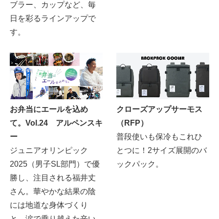
ブラー、カップなど、毎
日を彩るラインアップで
す。
お弁当にエールを込め
クローズアップサーモス
て。Vol.24 アルペンスキ
（RFP）
ー
普段使いも保冷もこれひ
ジュニアオリンピック
とつに！2サイズ展開のバ
2025（男子SL部門）で優
ックパック。
勝し、注目される福井丈
さん。華やかな結果の陰
には地道な身体づくり
と、涙で乗り越えた辛い