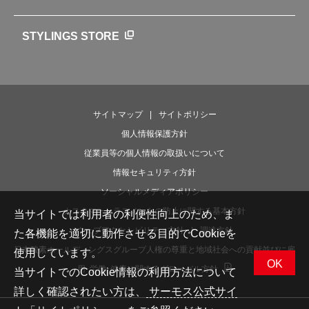
魔法びんの秘密
ライフストーリー
STYLINGS STORE
サイトマップ
サイトポリシー
個人情報保護方針
従業員等の個人情報の取扱いについて
情報セキュリティ方針
ソーシャルメディアポリシー
カスタマーハラスメントの防止に関する基本方針
当サイトでは利用者の利便性向上のため、ま
ウェブアクセシビリティ方針
調達方針
た各機能を適切に動作させる目的でCookieを
日本酸素ホールディングスグループ人権の尊重と地域社会への貢献並びに雇
使用しています。
OK
用･労働･健康に関するグローバル方針
当サイトでのCookie情報の利用方法について
詳しく確認されたい方は、
サーモス公式サイ