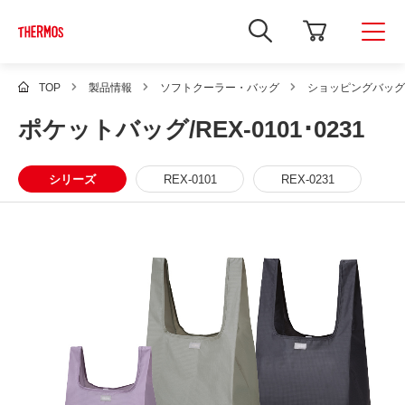
新
し
い
ウ
ィ
TOP
製品情報
ソフトクーラー・バッグ
ショッピングバッグ
ン
ド
ポケットバッグ/REX-0101･0231
ウ
で
Google
サ
シリーズ
REX-0101
REX-0231
イ
ト
内
検
索
を
開
き
ま
す