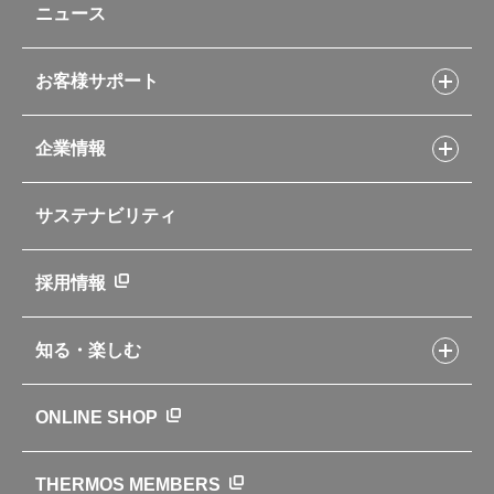
ニュース
フライパンレシピ
ポット・アイスペール
シャトルシェフレシピ
コーヒーメーカー
スープジャーレシピ
ソフトクーラー・バッグ
お客様サポート
Myフードコンテナーレシピ
アウトドア
お客様サポートトップ
部活弁当レシピ
山専用ボトル
企業情報
交換用部品の購入方法
イージースモーカーレシピ
自転車専用ボトル
部品の種類や販売状況を調べる
レシピ本のご紹介
お手入れ用品
企業情報トップ
よくあるご質問・お問い合わせ
サステナビリティ
アパレル小物
企業理念
取扱説明書
業務用製品
会社概要
新製品一覧
ニュース
採用情報
製品一覧
環境への取り組み
製品アンケート
品質への取り組み
知る・楽しむ
カタログ
世界のサーモス
サーモスの歴史
知る・楽しむトップ
ONLINE SHOP
クラブサーモス
WEBマガジン
お弁当にエールを込めて
THERMOS MEMBERS