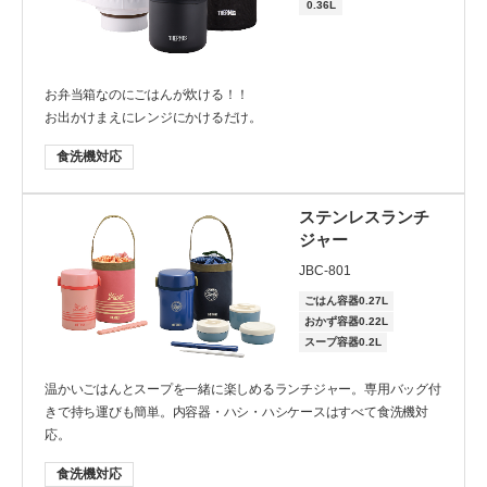
0.36L
お弁当箱なのにごはんが炊ける！！
お出かけまえにレンジにかけるだけ。
食洗機対応
ステンレスランチ
ジャー
JBC-801
ごはん容器0.27L
おかず容器0.22L
スープ容器0.2L
温かいごはんとスープを一緒に楽しめるランチジャー。専用バッグ付
きで持ち運びも簡単。内容器・ハシ・ハシケースはすべて食洗機対
応。
食洗機対応