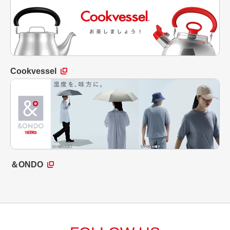
Cookvessel
＆ONDO