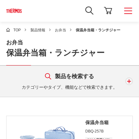
新
し
い
ウ
ィ
TOP
製品情報
お弁当
保温弁当箱・ランチジャー
ン
ド
お弁当
ウ
で
保温弁当箱・ランチジャー
Google
サ
イ
ト
内
製品を検索する
検
索
カテゴリーやタイプ、機能などで検索できます。
を
開
き
ま
キーワード
す
保温弁当箱
DBQ-257B