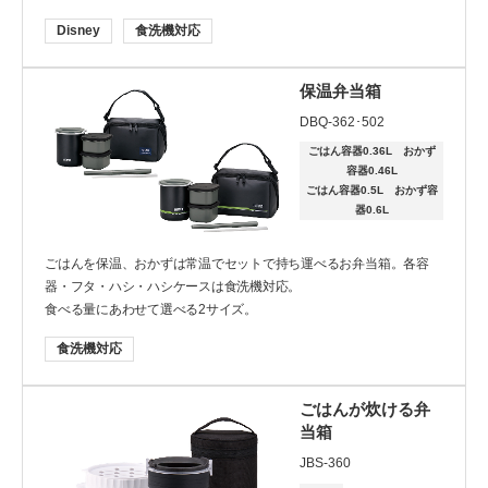
機能
Disney
食洗機対応
食洗機
ごはん専用
保温弁当箱
DBQ-362･502
ごはん容量
ごはん容器0.36L おかず
1.5杯まで
1.6～2.5杯
容器0.46L
ごはん容器0.5L おかず容
2.6杯以上
器0.6L
ごはんを保温、おかずは常温でセットで持ち運べるお弁当箱。各容
器・フタ・ハシ・ハシケースは食洗機対応。
食べる量にあわせて選べる2サイズ。
クリア
検索する
食洗機対応
ごはんが炊ける弁
当箱
JBS-360