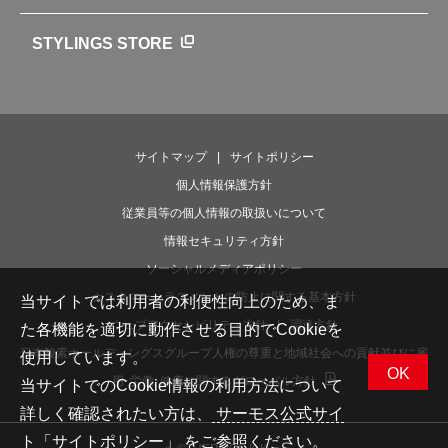
魔法びんの秘密
ライフストーリー
STYLINGS STORE
サイトマップ
サイトポリシー
個人情報保護方針
従業員等の個人情報の取扱いについて
情報セキュリティ方針
ソーシャルメディアポリシー
カスタマーハラスメントの防止に関する基本方針
当サイトでは利用者の利便性向上のため、ま
ウェブアクセシビリティ方針
調達方針
た各機能を適切に動作させる目的でCookieを
日本酸素ホールディングスグループ人権の尊重と地域社会への貢献並びに雇
使用しています。
OK
用･労働･健康に関するグローバル方針
当サイトでのCookie情報の利用方法について
詳しく確認されたい方は、
サーモス公式サイ
ト「サイトポリシー」
をご参照ください。