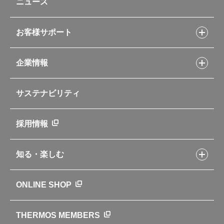
ニュース
フライパンレシピ
ポット・アイスペール
シャトルシェフレシピ
コーヒーメーカー
スープジャーレシピ
ソフトクーラー・バッグ
お客様サポート
Myフードコンテナーレシピ
アウトドア
お客様サポートトップ
部活弁当レシピ
山専用ボトル
企業情報
交換用部品の購入方法
イージースモーカーレシピ
自転車専用ボトル
部品の種類や販売状況を調べる
レシピ本のご紹介
お手入れ用品
企業情報トップ
よくあるご質問・お問い合わせ
サステナビリティ
アパレル小物
企業理念
取扱説明書
業務用製品
会社概要
新製品一覧
ニュース
採用情報
製品一覧
環境への取り組み
製品アンケート
品質への取り組み
知る・楽しむ
カタログ
世界のサーモス
サーモスの歴史
知る・楽しむトップ
ONLINE SHOP
クラブサーモス
WEBマガジン
お弁当にエールを込めて
THERMOS MEMBERS