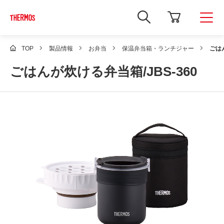
新
し
い
ウ
ィ
TOP
製品情報
お弁当
保温弁当箱・ランチジャー
ごはん
ン
ド
ごはんが炊ける弁当箱/JBS-360
ウ
で
Google
サ
イ
ト
内
検
索
を
開
き
ま
す