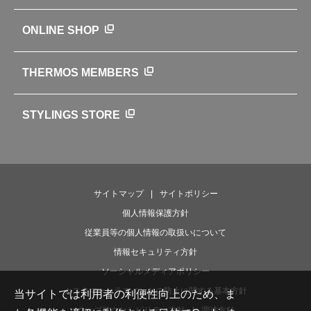
サーモスの歴史
知る・楽しむトップ
ONLINE SHOP
クラブサーモス
WEBマガジン
お弁当にエールを込めて
THERMOS MEMBERS
魔法びんの秘密
ライフストーリー
STYLINGS STORE
サイトマップ
サイトポリシー
個人情報保護方針
従業員等の個人情報の取扱いについて
情報セキュリティ方針
ソーシャルメディアポリシー
カスタマーハラスメントの防止に関する基本方針
当サイトでは利用者の利便性向上のため、ま
ウェブアクセシビリティ方針
調達方針