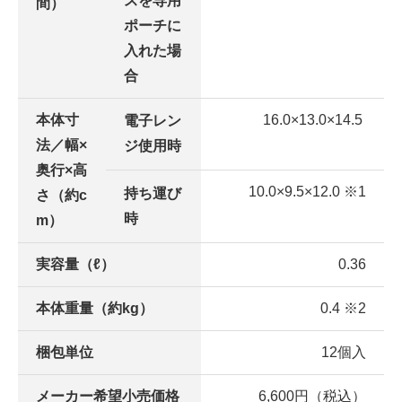
スを専用
間）
ポーチに
入れた場
合
本体寸
16.0×13.0×14.5
電子レン
法／幅×
ジ使用時
奥行×高
10.0×9.5×12.0 ※1
持ち運び
さ（約c
時
m）
実容量（ℓ）
0.36
本体重量（約kg）
0.4 ※2
梱包単位
12個入
メーカー希望小売価格
6,600円（税込）