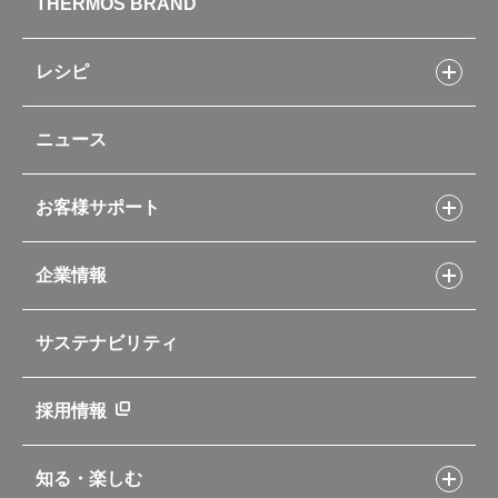
THERMOS BRAND
水筒
お弁当
キッチン用品
レシピ
タンブラー・マグカップ・食器
レシピトップ
ベビー用品
ニュース
フライパンレシピ
ポット・アイスペール
シャトルシェフレシピ
コーヒーメーカー
スープジャーレシピ
ソフトクーラー・バッグ
お客様サポート
Myフードコンテナーレシピ
アウトドア
お客様サポートトップ
部活弁当レシピ
山専用ボトル
企業情報
交換用部品の購入方法
イージースモーカーレシピ
自転車専用ボトル
部品の種類や販売状況を調べる
レシピ本のご紹介
お手入れ用品
企業情報トップ
よくあるご質問・お問い合わせ
サステナビリティ
アパレル小物
企業理念
取扱説明書
業務用製品
会社概要
新製品一覧
ニュース
採用情報
製品一覧
環境への取り組み
製品アンケート
品質への取り組み
知る・楽しむ
カタログ
世界のサーモス