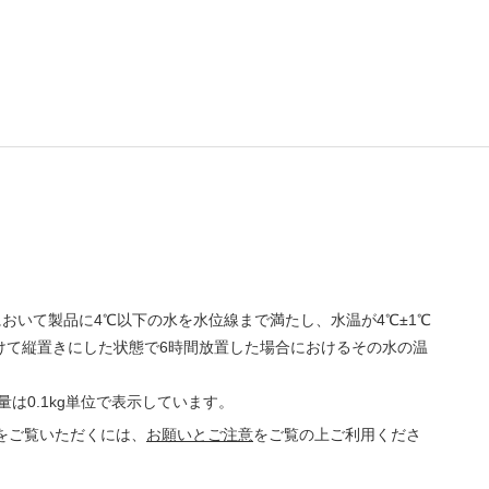
において製品に4℃以下の水を水位線まで満たし、水温が4℃±1℃
けて縦置きにした状態で6時間放置した場合におけるその水の温
量は0.1kg単位で表示しています。
をご覧いただくには、
お願いとご注意
をご覧の上ご利用くださ