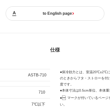
to English page
仕様
●保冷効力とは、室温20℃±2℃
ASTB-710
のときからフタ・ストローを付
度です。
●本体寸法は0.5cm単位、本体重
710
●
マークが付いているページ
7℃以下
い。