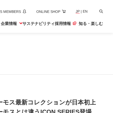
検
JP
|
EN
S MEMBERS
ONLINE SHOP
索
ト
企業情報
サステナ
ビリティ
採用情報
知る・楽しむ
ーモス最新コレクションが日本初上
スとは違うICON SERIES登場。