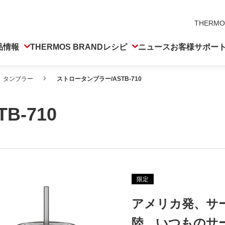
THERMO
品情報
THERMOS BRAND
レシピ
ニュース
お客様サポー
タンブラー
ストロータンブラー/ASTB-710
-710
限定
アメリカ発、サ
陸。いつものサーモ