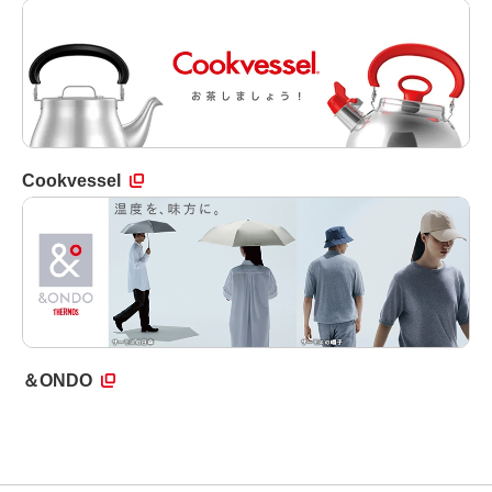
Cookvessel
＆ONDO