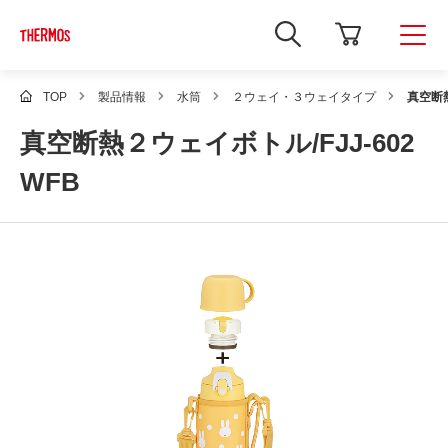
新
し
い
ウ
ィ
TOP
製品情報
水筒
２ウェイ・３ウェイタイプ
真空断熱
ン
ド
真空断熱２ウェイボトル/FJJ-602
ウ
で
Google
WFB
サ
イ
ト
内
検
索
を
開
き
ま
す