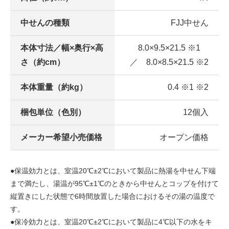
中せんの種類
FJJ中せん
本体寸法／幅×奥行×高
8.0×9.5×21.5 ※1
さ（約cm）
／ 8.0×8.5×21.5 ※2
本体重量（約kg）
0.4 ※1 ※2
梱包単位（色別）
12個入
メーカー希望小売価格
オープン価格
●保温効力とは、室温20℃±2℃において製品に熱湯を中せん下端
まで満たし、湯温が95℃±1℃のときから中せんとコップを付けて
縦置きにした状態で6時間放置した場合におけるその湯の温度で
す。
●保冷効力とは、室温20℃±2℃において製品に4℃以下の水をキ