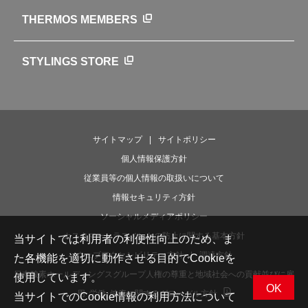
お弁当にエールを込めて
THERMOS MEMBERS
魔法びんの秘密
ライフストーリー
STYLINGS STORE
サイトマップ
サイトポリシー
個人情報保護方針
従業員等の個人情報の取扱いについて
情報セキュリティ方針
ソーシャルメディアポリシー
カスタマーハラスメントの防止に関する基本方針
当サイトでは利用者の利便性向上のため、ま
ウェブアクセシビリティ方針
調達方針
た各機能を適切に動作させる目的でCookieを
日本酸素ホールディングスグループ人権の尊重と地域社会への貢献並びに雇
使用しています。
OK
用･労働･健康に関するグローバル方針
当サイトでのCookie情報の利用方法について