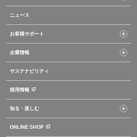
タンブラー・マグカップ・食器
レシピトップ
ベビー用品
ニュース
フライパンレシピ
ポット・アイスペール
シャトルシェフレシピ
コーヒーメーカー
スープジャーレシピ
ソフトクーラー・バッグ
お客様サポート
Myフードコンテナーレシピ
アウトドア
お客様サポートトップ
部活弁当レシピ
山専用ボトル
企業情報
交換用部品の購入方法
イージースモーカーレシピ
自転車専用ボトル
部品の種類や販売状況を調べる
レシピ本のご紹介
お手入れ用品
企業情報トップ
よくあるご質問・お問い合わせ
サステナビリティ
アパレル小物
企業理念
取扱説明書
業務用製品
会社概要
新製品一覧
ニュース
採用情報
製品一覧
環境への取り組み
製品アンケート
品質への取り組み
知る・楽しむ
カタログ
世界のサーモス
サーモスの歴史
知る・楽しむトップ
ONLINE SHOP
クラブサーモス
WEBマガジン