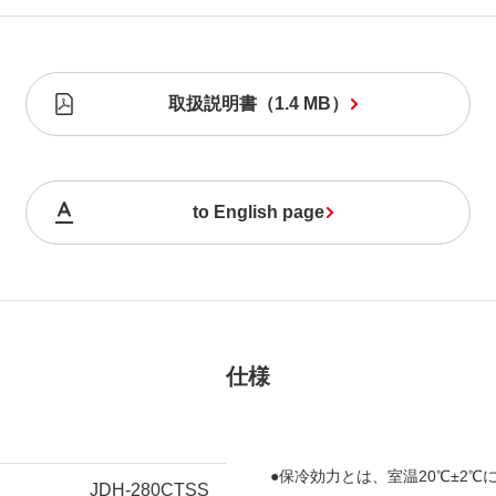
取扱説明書
（
1.4 MB
）
to English page
仕様
●保冷効力とは、室温20℃±2
JDH-280CTSS