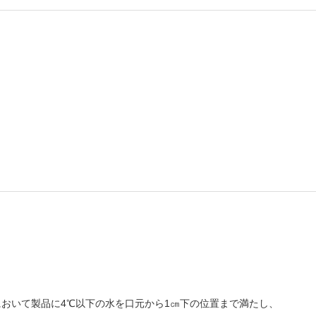
℃において製品に4℃以下の水を口元から1㎝下の位置まで満たし、