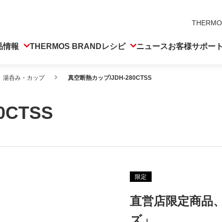
THERMO
品情報
THERMOS BRAND
レシピ
ニュース
お客様サポー
湯呑み・カップ
真空断熱カップ/JDH-280CTSS
0CTSS
限定
直営店限定商品
ズ」