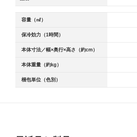
容量（㎖）
保冷効力（1時間）
本体寸法／幅×奥行×高さ（約cm）
本体重量（約kg）
梱包単位（色別）