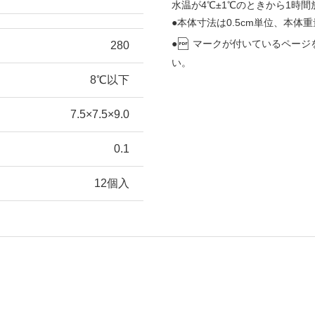
水温が4℃±1℃のときから1時
●本体寸法は0.5cm単位、本体重
●
マークが付いているページ
280
い。
8℃以下
7.5×7.5×9.0
0.1
12個入