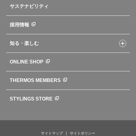
企業情報トップ
よくあるご質問・お問い合わせ
サステナビリティ
アパレル小物
企業理念
取扱説明書
業務用製品
会社概要
新製品一覧
ニュース
採用情報
製品一覧
環境への取り組み
製品アンケート
品質への取り組み
知る・楽しむ
カタログ
世界のサーモス
サーモスの歴史
知る・楽しむトップ
ONLINE SHOP
クラブサーモス
WEBマガジン
お弁当にエールを込めて
THERMOS MEMBERS
魔法びんの秘密
ライフストーリー
STYLINGS STORE
サイトマップ
サイトポリシー