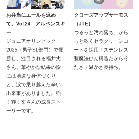
お弁当にエールを込め
クローズアップサーモス
て。Vol.24 アルペンスキ
（JTE）
ー
つるっと汚れ落ち、から
ジュニアオリンピック
っと乾くセラクリーンコ
2025（男子SL部門）で優
ートを採用！ステンレス
勝し、注目される福井丈
製魔法びん構造だから冷
さん。華やかな結果の陰
たさ・温かさ長持ち。
には地道な身体づくり
と、涙で乗り越えた辛い
出来事がありました。強
く輝く丈さんの成長スト
ーリーです。