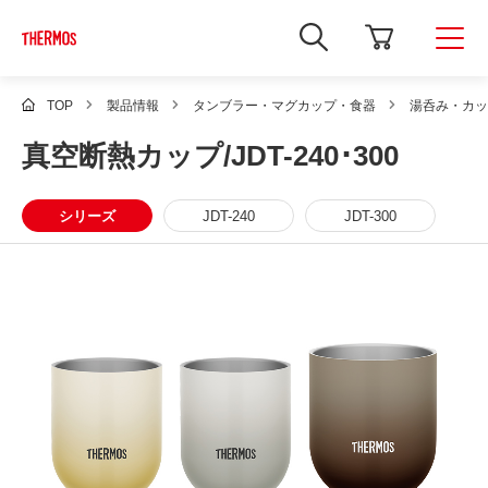
新
し
い
ウ
ィ
TOP
製品情報
タンブラー・マグカップ・食器
湯呑み・カッ
ン
ド
真空断熱カップ/JDT-240･300
ウ
で
Google
サ
シリーズ
JDT-240
JDT-300
イ
ト
内
検
索
を
開
き
ま
す