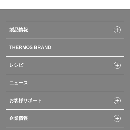
製品情報
製品情報トップ
THERMOS BRAND
水筒
お弁当
キッチン用品
レシピ
タンブラー・マグカップ・食器
レシピトップ
ベビー用品
ニュース
フライパンレシピ
ポット・アイスペール
シャトルシェフレシピ
コーヒーメーカー
スープジャーレシピ
ソフトクーラー・バッグ
お客様サポート
Myフードコンテナーレシピ
アウトドア
お客様サポートトップ
部活弁当レシピ
山専用ボトル
企業情報
交換用部品の購入方法
イージースモーカーレシピ
自転車専用ボトル
部品の種類や販売状況を調べる
レシピ本のご紹介
お手入れ用品