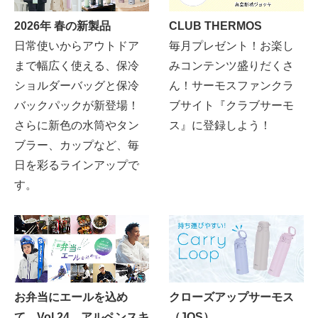
2026年 春の新製品
CLUB THERMOS
日常使いからアウトドア
毎月プレゼント！お楽し
まで幅広く使える、保冷
みコンテンツ盛りだくさ
ショルダーバッグと保冷
ん！サーモスファンクラ
バックパックが新登場！
ブサイト『クラブサーモ
さらに新色の水筒やタン
ス』に登録しよう！
ブラー、カップなど、毎
日を彩るラインアップで
す。
お弁当にエールを込め
クローズアップサーモス
て。Vol.24 アルペンスキ
（JOS）