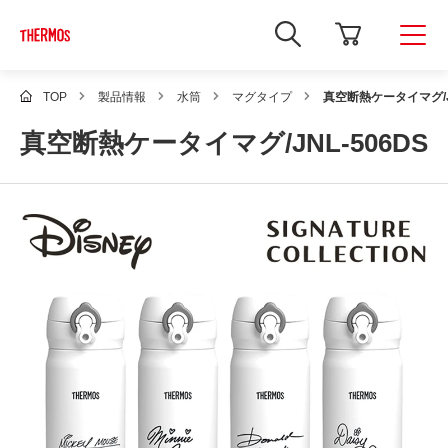
新
し
い
ウ
ィ
TOP
製品情報
水筒
マグタイプ
真空断熱ケータイマグ/JN
ン
ド
真空断熱ケータイマグ/JNL-506DS
ウ
で
Google
サ
イ
ト
内
検
索
を
開
き
ま
す