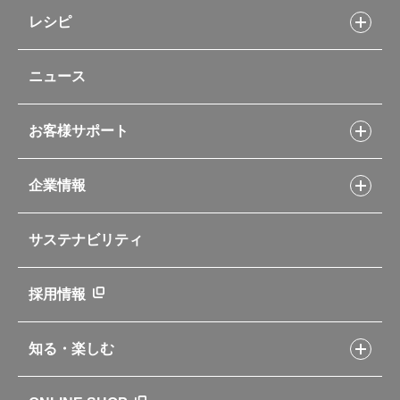
キッチン用品
レシピ
タンブラー・マグカップ・食器
レシピトップ
ベビー用品
ニュース
フライパンレシピ
ポット・アイスペール
シャトルシェフレシピ
コーヒーメーカー
スープジャーレシピ
ソフトクーラー・バッグ
お客様サポート
Myフードコンテナーレシピ
アウトドア
お客様サポートトップ
部活弁当レシピ
山専用ボトル
企業情報
交換用部品の購入方法
イージースモーカーレシピ
自転車専用ボトル
部品の種類や販売状況を調べる
レシピ本のご紹介
お手入れ用品
企業情報トップ
よくあるご質問・お問い合わせ
サステナビリティ
アパレル小物
企業理念
取扱説明書
業務用製品
会社概要
新製品一覧
ニュース
採用情報
製品一覧
環境への取り組み
製品アンケート
品質への取り組み
知る・楽しむ
カタログ
世界のサーモス
サーモスの歴史
知る・楽しむトップ