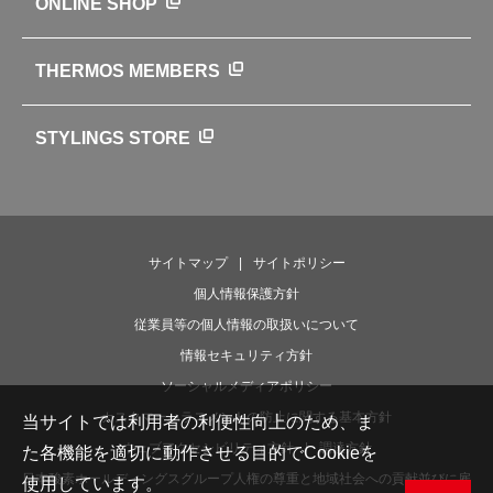
ONLINE SHOP
クラブサーモス
WEBマガジン
お弁当にエールを込めて
THERMOS MEMBERS
魔法びんの秘密
ライフストーリー
STYLINGS STORE
サイトマップ
サイトポリシー
個人情報保護方針
従業員等の個人情報の取扱いについて
情報セキュリティ方針
ソーシャルメディアポリシー
カスタマーハラスメントの防止に関する基本方針
当サイトでは利用者の利便性向上のため、ま
ウェブアクセシビリティ方針
調達方針
た各機能を適切に動作させる目的でCookieを
日本酸素ホールディングスグループ人権の尊重と地域社会への貢献並びに雇
使用しています。