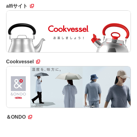
alfiサイト
Cookvessel
＆ONDO