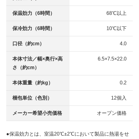
保温効力（6時間）
68℃以上
保冷効力（6時間）
10℃以下
口径（約cm）
4.0
本体寸法／幅×奥行×高
6.5×7.5×22.0
さ（約cm）
本体重量（約kg）
0.2
梱包単位（色別）
12個入
メーカー希望小売価格
オープン価格
●保温効力とは、室温20℃±2℃において製品に熱湯をせ