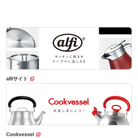
alfiサイト
Cookvessel