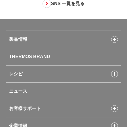
SNS 一覧を見る
製品情報
製品情報トップ
THERMOS BRAND
水筒
お弁当
キッチン用品
レシピ
タンブラー・マグカップ・食器
レシピトップ
ベビー用品
ニュース
フライパンレシピ
ポット・アイスペール
シャトルシェフレシピ
コーヒーメーカー
スープジャーレシピ
ソフトクーラー・バッグ
お客様サポート
Myフードコンテナーレシピ
アウトドア
お客様サポートトップ
部活弁当レシピ
山専用ボトル
企業情報