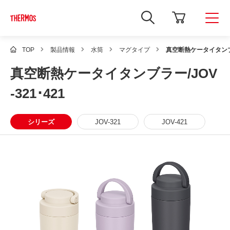
新
し
い
ウ
ィ
TOP
製品情報
水筒
マグタイプ
真空断熱ケータイタンブラー
ン
ド
真空断熱ケータイタンブラー/JOV
ウ
で
Google
-321･421
サ
イ
ト
内
シリーズ
JOV-321
JOV-421
検
索
を
開
き
ま
す