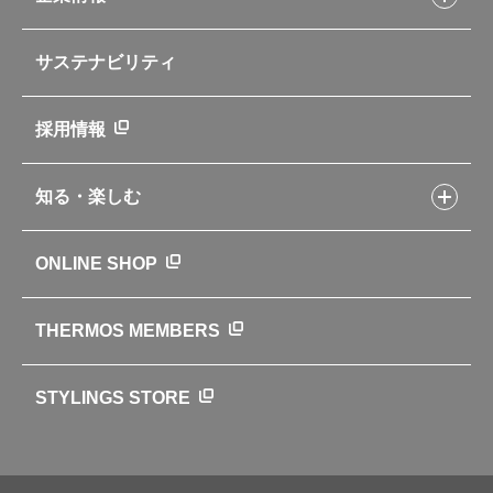
交換用部品の購入方法
イージースモーカーレシピ
自転車専用ボトル
部品の種類や販売状況を調べる
レシピ本のご紹介
お手入れ用品
企業情報トップ
よくあるご質問・お問い合わせ
サステナビリティ
アパレル小物
企業理念
取扱説明書
業務用製品
会社概要
新製品一覧
ニュース
採用情報
製品一覧
環境への取り組み
製品アンケート
品質への取り組み
知る・楽しむ
カタログ
世界のサーモス
サーモスの歴史
知る・楽しむトップ
ONLINE SHOP
クラブサーモス
WEBマガジン
お弁当にエールを込めて
THERMOS MEMBERS
魔法びんの秘密
ライフストーリー
STYLINGS STORE