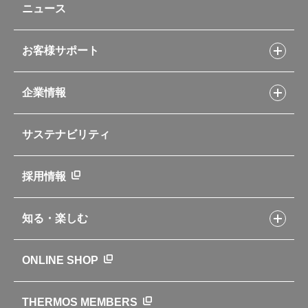
ニュース
フライパンレシピ
ポット・アイスペール
シャトルシェフレシピ
コーヒーメーカー
スープジャーレシピ
ソフトクーラー・バッグ
お客様サポート
Myフードコンテナーレシピ
アウトドア
お客様サポートトップ
部活弁当レシピ
山専用ボトル
企業情報
交換用部品の購入方法
イージースモーカーレシピ
自転車専用ボトル
部品の種類や販売状況を調べる
レシピ本のご紹介
お手入れ用品
企業情報トップ
よくあるご質問・お問い合わせ
サステナビリティ
アパレル小物
企業理念
取扱説明書
業務用製品
会社概要
新製品一覧
ニュース
採用情報
製品一覧
環境への取り組み
製品アンケート
品質への取り組み
知る・楽しむ
カタログ
世界のサーモス
サーモスの歴史
知る・楽しむトップ
ONLINE SHOP
クラブサーモス
WEBマガジン
お弁当にエールを込めて
THERMOS MEMBERS