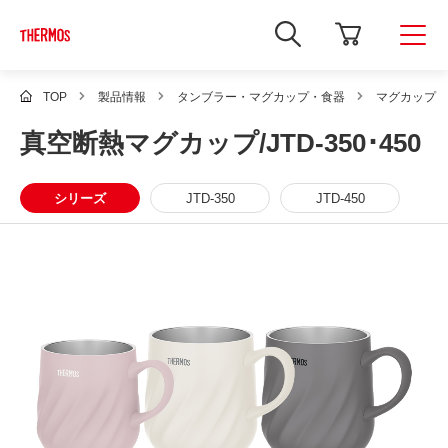
新
し
い
ウ
ィ
TOP
製品情報
タンブラー・マグカップ・食器
マグカップ
ン
ド
真空断熱マグカップ/JTD-350･450
ウ
で
Google
サ
シリーズ
JTD-350
JTD-450
イ
ト
内
検
索
を
開
き
ま
す