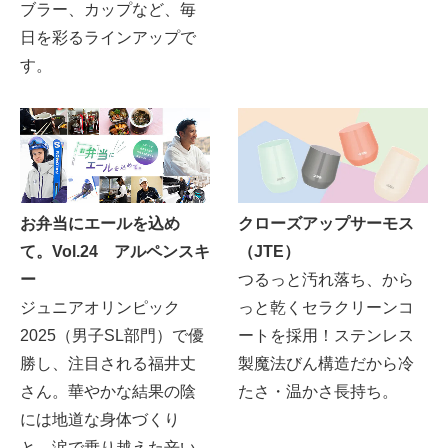
ブラー、カップなど、毎
日を彩るラインアップで
す。
お弁当にエールを込め
クローズアップサーモス
て。Vol.24 アルペンスキ
（JTE）
ー
つるっと汚れ落ち、から
ジュニアオリンピック
っと乾くセラクリーンコ
2025（男子SL部門）で優
ートを採用！ステンレス
勝し、注目される福井丈
製魔法びん構造だから冷
さん。華やかな結果の陰
たさ・温かさ長持ち。
には地道な身体づくり
と、涙で乗り越えた辛い