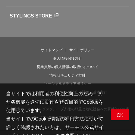
魔法びんの秘密
ライフストーリー
STYLINGS STORE
サイトマップ
サイトポリシー
個人情報保護方針
従業員等の個人情報の取扱いについて
情報セキュリティ方針
ソーシャルメディアポリシー
カスタマーハラスメントの防止に関する基本方針
当サイトでは利用者の利便性向上のため、ま
ウェブアクセシビリティ方針
調達方針
た各機能を適切に動作させる目的でCookieを
日本酸素ホールディングスグループ人権の尊重と地域社会への貢献並びに雇
使用しています。
OK
用･労働･健康に関するグローバル方針
当サイトでのCookie情報の利用方法について
詳しく確認されたい方は、
サーモス公式サイ