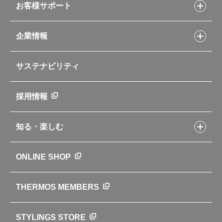
スープジャーレシピ
ソフトクーラー・バッグ
お客様サポート
Myフードコンテナーレシピ
アウトドア
お客様サポートトップ
部活弁当レシピ
山専用ボトル
企業情報
交換用部品の購入方法
イージースモーカーレシピ
自転車専用ボトル
部品の種類や販売状況を調べる
レシピ本のご紹介
お手入れ用品
企業情報トップ
よくあるご質問・お問い合わせ
サステナビリティ
アパレル小物
企業理念
取扱説明書
業務用製品
会社概要
新製品一覧
ニュース
採用情報
製品一覧
環境への取り組み
製品アンケート
品質への取り組み
知る・楽しむ
カタログ
世界のサーモス
サーモスの歴史
知る・楽しむトップ
ONLINE SHOP
クラブサーモス
WEBマガジン
お弁当にエールを込めて
THERMOS MEMBERS
魔法びんの秘密
ライフストーリー
STYLINGS STORE