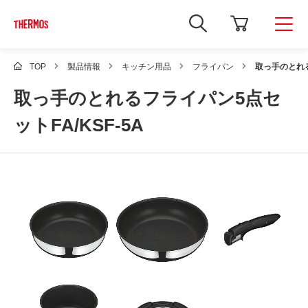
新
し
い
ウ
ィ
TOP
製品情報
キッチン用品
フライパン
取っ手のとれる
ン
ド
取っ手のとれるフライパン5点セ
ウ
で
Google
ットFA/KSF-5A
サ
イ
ト
内
検
索
を
開
き
ま
す