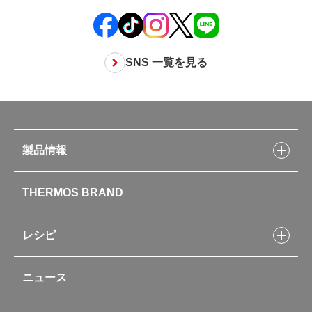
SNS 一覧を見る
製品情報
製品情報トップ
THERMOS BRAND
水筒
お弁当
キッチン用品
レシピ
タンブラー・マグカップ・食器
レシピトップ
ベビー用品
ニュース
フライパンレシピ
ポット・アイスペール
シャトルシェフレシピ
コーヒーメーカー