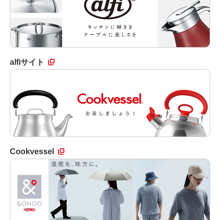
alfiサイト
Cookvessel