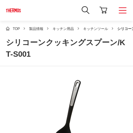
新
し
い
ウ
ィ
TOP
製品情報
キッチン用品
キッチンツール
シリコーン
ン
ド
シリコーンクッキングスプーン/K
ウ
で
Google
T-S001
サ
イ
ト
内
検
索
を
開
き
ま
す