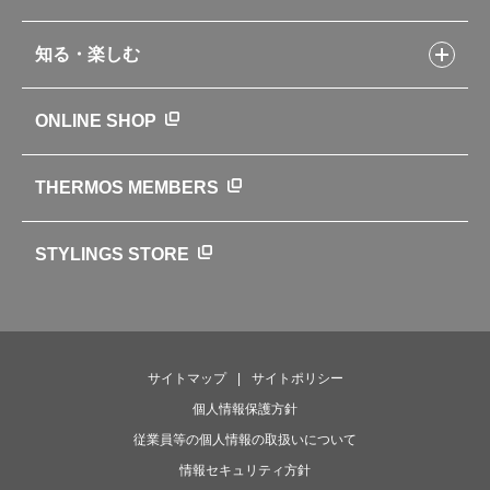
製品一覧
環境への取り組み
製品アンケート
品質への取り組み
知る・楽しむ
カタログ
世界のサーモス
サーモスの歴史
知る・楽しむトップ
ONLINE SHOP
クラブサーモス
WEBマガジン
お弁当にエールを込めて
THERMOS MEMBERS
魔法びんの秘密
ライフストーリー
STYLINGS STORE
サイトマップ
サイトポリシー
個人情報保護方針
従業員等の個人情報の取扱いについて
情報セキュリティ方針