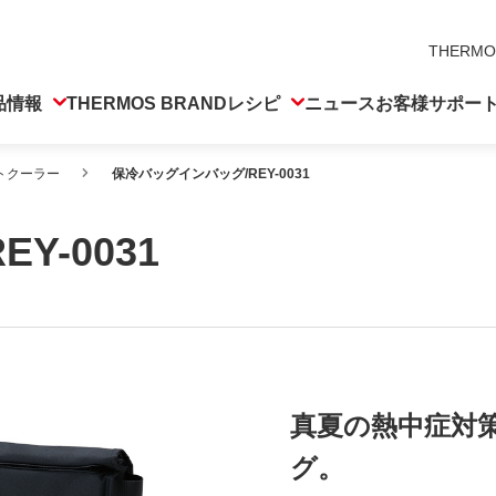
THERMO
品情報
THERMOS BRAND
レシピ
ニュース
お客様サポー
トクーラー
保冷バッグインバッグ/REY-0031
Y-0031
真夏の熱中症対
グ。